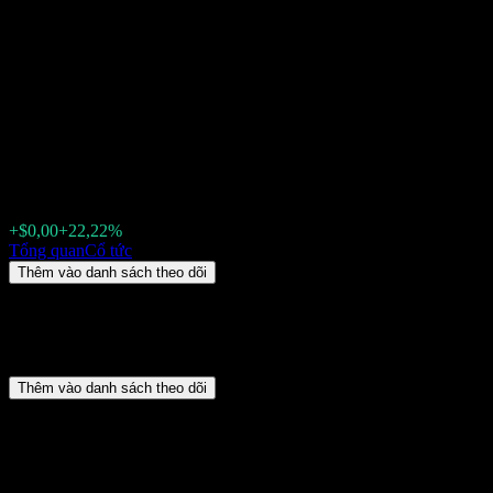
BB Liquidating (BLIAQ) Cổ
tức 2026: lịch sử, ngày giao
dịch không hưởng cổ tức & tỷ
suất
$0,001100
+$0,00
+22,22%
Thursday 00:00
Tổng quan
Cổ tức
Thêm vào danh sách theo dõi
Tóm tắt
BB Liquidating (BLIAQ) không trả cổ tức.
Thêm vào danh sách theo dõi