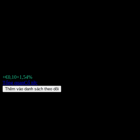
UBS Solactive China
Technology UCITS USD acc
(CIT.MI) Cổ tức 2026: lịch sử,
ngày giao dịch không hưởng cổ
tức & tỷ suất
€6,60
+€0,10
+1,54%
Friday 00:00
Tổng quan
Cổ tức
Thêm vào danh sách theo dõi
Lợi suất cổ tức
-
Số tiền cổ tức
€1,25
Ngày giao dịch không hưởng cổ tức gần nhất
thg 5 14, 2026
Ngày thanh toán gần nhất
thg 6 14, 2026