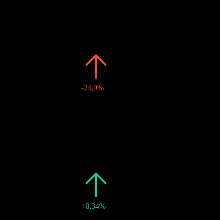
Quá khứ
Ngày
Số tiền
Thay đổi
2026
€3,74
-24,9%
14 thg 6 2026
€1,25
-
15 thg 3 2026
€1,26
-
2025
€4,98
-
15 thg 12 2025
€1,24
-
15 thg 9 2025
€1,24
-
14 thg 6 2025
€1,25
-
15 thg 3 2025
€1,26
-
2024
€4,98
+8,34%
15 thg 12 2024
€1,24
-