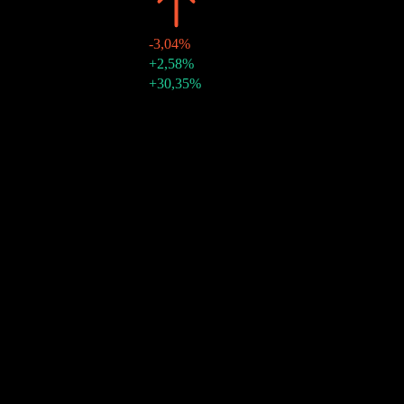
2021
€2,88
-3,04%
15 thg 12 2021
€0,83
+2,58%
15 thg 9 2021
€0,81
+30,35%
Tăng trưởng 10N
12,09%
Tăng trưởng 5N
5,4%
Tăng trưởng 3N
-6,64%
Tăng trưởng 1N
-24,9%
Cộng đồng