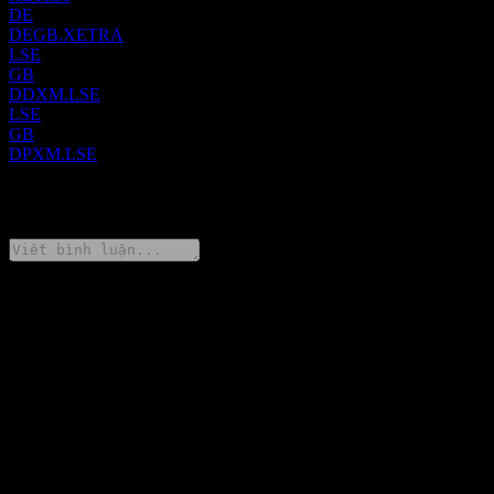
DE
DEGB.XETRA
LSE
GB
DDXM.LSE
LSE
GB
DPXM.LSE
0 Comments
Chia sẻ ý kiến của bạn
FAQ
Giá cổ phiếu Dimensional Global ex US Core Equity Market
UCITS hôm nay là bao nhiêu?
▼
Mã cổ phiếu của Dimensional Global ex US Core Equity Market
UCITS là gì?
▼