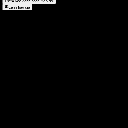
Thêm vào danh sách theo dõi
Cảnh báo giá
Thống kê
Cao nhất trong ngày
0
Thấp nhất trong ngày
0
Đỉnh 52T
27,9
Thấp nhất 52T
24,35
Khối lượng
180
KL TB
2.165
Vốn hóa
0
Tỷ số P/E
-
Lợi suất cổ tức
-
Cổ tức