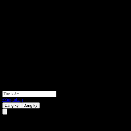
Đăng nhập
Đăng ký
Đăng ký
Dimensional Global ex US