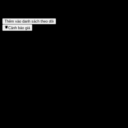
Dimensional Global ex US Core Equity Market UCITS thuộc
lĩnh vực nào?
▼
Dimensional Global ex US Core Equity Market UCITS hoàn tất
việc tách cổ phiếu khi nào?
▼
Thêm vào danh sách theo dõi
Cảnh báo giá