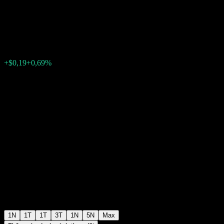
Core Equity Market UCITS
$27,90
0
+$0,19
+0,69%
Wednesday 08:02
1N
1T
1T
3T
1N
5N
Max