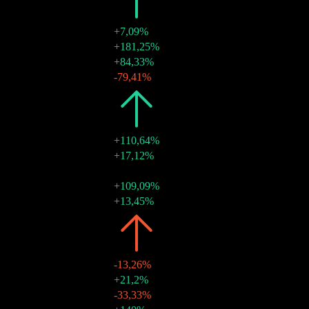
2026
$0,78
+7,09%
29 thg 6 2026
$0,23
+181,25%
30 thg 3 2026
$0,08
+84,33%
05 thg 1 2026
$0,04
-79,41%
2025
$0,73
+110,64%
30 thg 12 2025
$0,21
+17,12%
29 thg 9 2025
$0,18
-
27 thg 6 2025
$0,23
+109,09%
28 thg 3 2025
$0,11
+13,45%
2024
$0,35
-13,26%
30 thg 12 2024
$0,10
+21,2%
27 thg 9 2024
$0,08
-33,33%