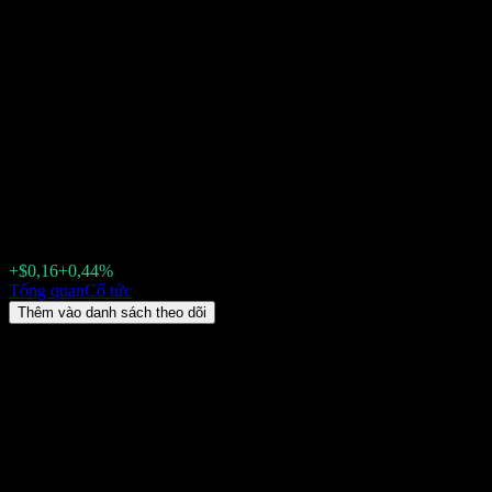
WisdomTree Emerging
Markets Multifactor (EMMF)
Cổ tức 2026: lịch sử, ngày giao
dịch không hưởng cổ tức & tỷ
suất
$37,32
+$0,16
+0,44%
Friday 00:00
Tổng quan
Cổ tức
Thêm vào danh sách theo dõi
Lợi suất cổ tức
1,26%
Số tiền cổ tức
$0,23
Ngày giao dịch không hưởng cổ tức gần nhất
thg 6 25, 2026
Ngày thanh toán gần nhất
thg 6 29, 2026