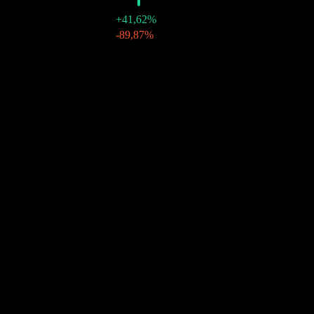
+41,62%
30 thg 12 2021
$0,04
-89,87%
Tăng trưởng 10N
Không có
Tăng trưởng 5N
2,29%
Tăng trưởng 3N
22,72%
Tăng trưởng 1N
-4,52%
Cộng đồng