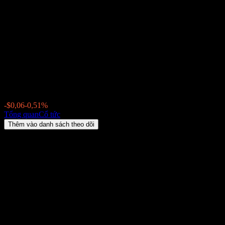
Franklin Mutual Beacon Fund
(FMYDPX) Cổ tức 2026: lịch
sử, ngày giao dịch không
hưởng cổ tức & tỷ suất
$11,58
-$0,06
-0,51%
Thursday 00:00
Tổng quan
Cổ tức
Thêm vào danh sách theo dõi
Lợi suất cổ tức
3,35%
Số tiền cổ tức
$0,03
Ngày giao dịch không hưởng cổ tức gần nhất
thg 8 10, 2026
Ngày thanh toán gần nhất
thg 8 25, 2026
Tóm tắt