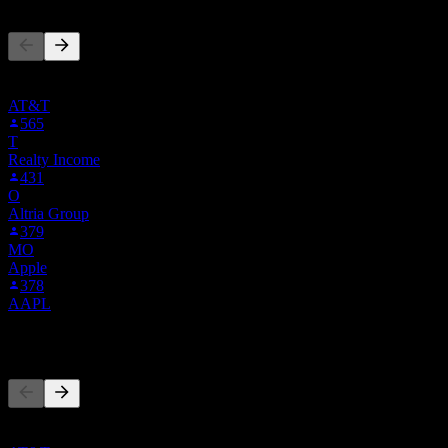
Danh sách này dựa trên danh sách theo dõi của người dùng Stock
Events theo dõi LUMN. Đây không phải là khuyến nghị đầu tư.
AT&T
565
T
Realty Income
431
O
Altria Group
379
MO
Apple
378
AAPL
Đối thủ
Danh sách này là phân tích dựa trên các sự kiện thị trường gần đây.
Đây không phải là khuyến nghị đầu tư.