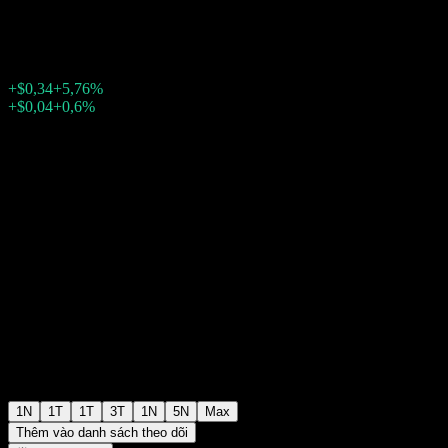
$6,24
3043
+$0,34
+5,76%
Friday 20:00
+$0,04
+0,6%
Friday 23:58
Ngoài giờ giao dịch
1N
1T
1T
3T
1N
5N
Max
Thêm vào danh sách theo dõi