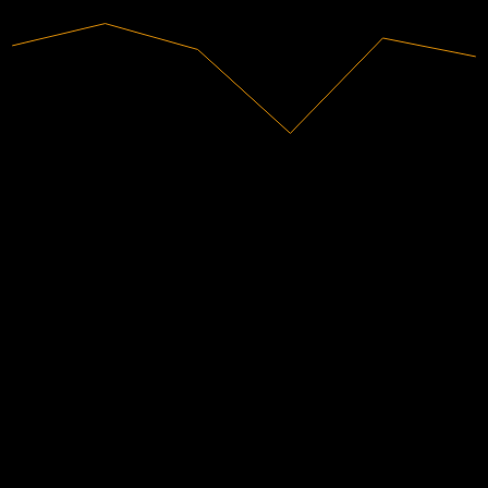
2025
12,4B
Doanh thu
-1,74B
Lợi nhuận ròng
Xếp hạng của các nhà phân tích
7,75
Mục tiêu giá trung bình
Ước tính cao nhất là 9,00.
Từ 5 đánh giá trong 6 tháng qua. Đây không phải là khuyến nghị
đầu tư.
Mua
0
%
Giữ
100
%
Bán
0
%
Người khác cũng theo dõi