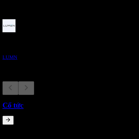
Sắp tới
Kết quả tài chính
4
NOV
Lumen Technologies
LUMN
Cổ tức
0
%
Lợi suất cổ tức
Sep 22