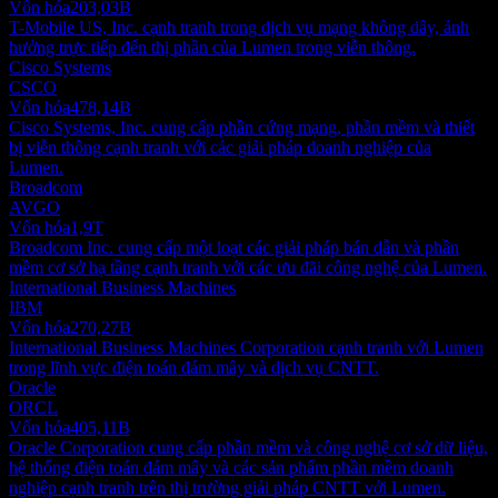
Vốn hóa
203,03B
T-Mobile US, Inc. cạnh tranh trong dịch vụ mạng không dây, ảnh
hưởng trực tiếp đến thị phần của Lumen trong viễn thông.
Cisco Systems
CSCO
Vốn hóa
478,14B
Cisco Systems, Inc. cung cấp phần cứng mạng, phần mềm và thiết
bị viễn thông cạnh tranh với các giải pháp doanh nghiệp của
Lumen.
Broadcom
AVGO
Vốn hóa
1,9T
Broadcom Inc. cung cấp một loạt các giải pháp bán dẫn và phần
mềm cơ sở hạ tầng cạnh tranh với các ưu đãi công nghệ của Lumen.
International Business Machines
IBM
Vốn hóa
270,27B
International Business Machines Corporation cạnh tranh với Lumen
trong lĩnh vực điện toán đám mây và dịch vụ CNTT.
Oracle
ORCL
Vốn hóa
405,11B
Oracle Corporation cung cấp phần mềm và công nghệ cơ sở dữ liệu,
hệ thống điện toán đám mây và các sản phẩm phần mềm doanh
nghiệp cạnh tranh trên thị trường giải pháp CNTT với Lumen.