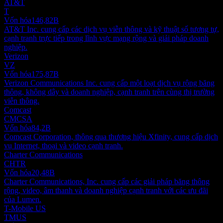
AT&T
T
Vốn hóa
146,82B
AT&T Inc. cung cấp các dịch vụ viễn thông và kỹ thuật số tương tự,
cạnh tranh trực tiếp trong lĩnh vực mạng rộng và giải pháp doanh
nghiệp.
Verizon
VZ
Vốn hóa
175,87B
Verizon Communications Inc. cung cấp một loạt dịch vụ rộng băng
thông, không dây và doanh nghiệp, cạnh tranh trên cùng thị trường
viễn thông.
Comcast
CMCSA
Vốn hóa
84,2B
Comcast Corporation, thông qua thương hiệu Xfinity, cung cấp dịch
vụ Internet, thoại và video cạnh tranh.
Charter Communications
CHTR
Vốn hóa
20,48B
Charter Communications, Inc. cung cấp các giải pháp băng thông
rộng, video, âm thanh và doanh nghiệp cạnh tranh với các ưu đãi
của Lumen.
T-Mobile US
TMUS