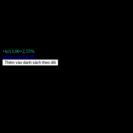
Salmar Asa (SALM.OL) Cổ tức
2026: lịch sử, ngày giao dịch
không hưởng cổ tức & tỷ suất
kr522,50
+kr13,00
+2,55%
Friday 00:00
Tổng quan
Cổ tức
Thêm vào danh sách theo dõi
Lợi suất cổ tức
1,91%
Số tiền cổ tức
kr10,00
Ngày giao dịch không hưởng cổ tức gần nhất
thg 6 24, 2026
Ngày thanh toán gần nhất
thg 7 06, 2026
Tóm tắt
Cổ tức của Salmar Asa (SALM.OL) được chi trả Hàng năm. Cổ tức