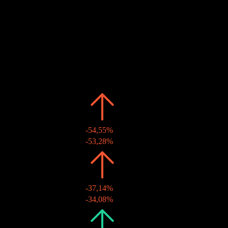
7
JUL
28
Chi trả cổ tức
Ước tính
Quá khứ
Ngày
Số tiền
Thay đổi
2026
kr10,00
-54,55%
06 thg 7 2026
kr10,00
-53,28%
2025
kr22,00
-37,14%
02 thg 7 2025
kr22,00
-34,08%