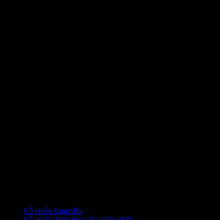
Bộ sưu tập
Cổ phiếu hàng đầu
Cổ phiếu được theo dõi nhiều nhất