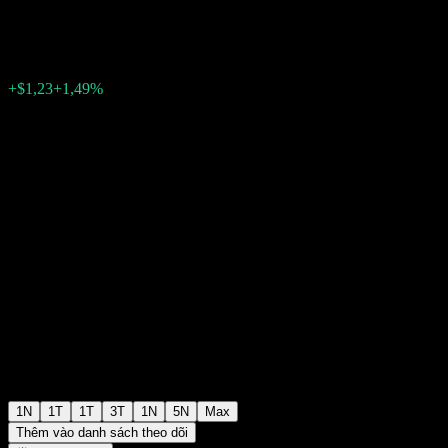
$83,71
92
+$1,23
+1,49%
Wednesday 20:00
+$0,00
+0%
Wednesday 20:00
Ngoài giờ giao dịch
1N
1T
1T
3T
1N
5N
Max
Thêm vào danh sách theo dõi