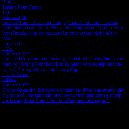
Brands.
Turning Point Brands
TPB
Vốn hóa
1,7B
Imperial Brands PLC là một công ty toàn cầu về thuốc lá và sản
phẩm nicotine cạnh tranh trên các thị trường tương tự như Turning
Point Brands, cung cấp cả sản phẩm truyền thống và thế hệ tiếp
theo.
Universal
UVV
Vốn hóa
1,29B
Universal Corporation là nhà cung cấp lá thuốc lá hàng đầu và cạnh
tranh với Turning Point Brands trong ngành công nghiệp thuốc lá,
đặc biệt là trong lĩnh vực chuỗi cung ứng.
Cronos Group
CRON
Vốn hóa
1,03B
Cronos Group Inc. là một công ty cannabis, thông qua sự quan tâm
của mình đến các sản phẩm nicotine thay thế, cạnh tranh gián tiếp
với Turning Point Brands trên thị trường nicotine rộng hơn.
Giới thiệu
Turning Point Brands, Inc., cùng với các công ty liên kết, tham gia