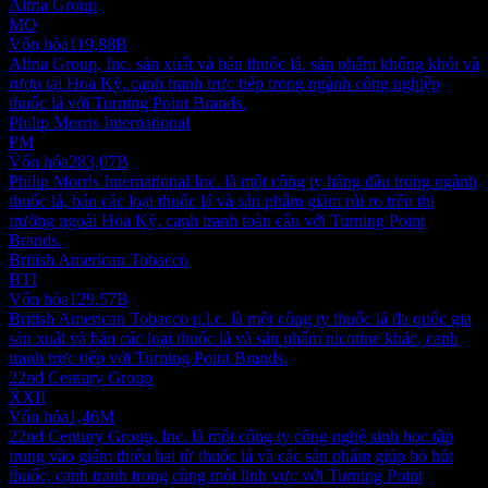
Altria Group
MO
Vốn hóa
119,88B
Altria Group, Inc. sản xuất và bán thuốc lá, sản phẩm không khói và
rượu tại Hoa Kỳ, cạnh tranh trực tiếp trong ngành công nghiệp
thuốc lá với Turning Point Brands.
Philip Morris International
PM
Vốn hóa
283,07B
Philip Morris International Inc. là một công ty hàng đầu trong ngành
thuốc lá, bán các loại thuốc lá và sản phẩm giảm rủi ro trên thị
trường ngoài Hoa Kỳ, cạnh tranh toàn cầu với Turning Point
Brands.
British American Tobacco
BTI
Vốn hóa
129,57B
British American Tobacco p.l.c. là một công ty thuốc lá đa quốc gia
sản xuất và bán các loại thuốc lá và sản phẩm nicotine khác, cạnh
tranh trực tiếp với Turning Point Brands.
22nd Century Group
XXII
Vốn hóa
1,46M
22nd Century Group, Inc. là một công ty công nghệ sinh học tập
trung vào giảm thiểu hại từ thuốc lá và các sản phẩm giúp bỏ hút
thuốc, cạnh tranh trong cùng một lĩnh vực với Turning Point