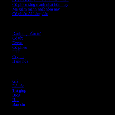
Cổ phiếu tăng mạnh nhất hôm nay
Mã giảm mạnh nhất hôm nay
Cổ phiếu AI hàng đầu
Tính năng
Danh mục đầu tư
Cổ tức
Events
Cổ phiếu
ETF
Crypto
Hàng hóa
company
Giá
Đối tác
Trợ giúp
Blog
Học
Báo chí
Pháp lý