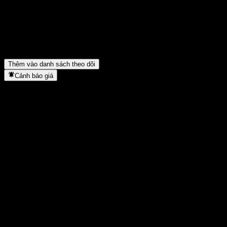
nhiêu?
▼
Turning Point Brands có trả cổ tức không?
▼
Turning Point Brands có bao nhiêu nhân viên?
▼
Turning Point Brands thuộc lĩnh vực nào?
▼
Turning Point Brands hoàn tất việc tách cổ phiếu khi nào?
▼
Trụ sở chính của Turning Point Brands ở đâu?
▼
Thêm vào danh sách theo dõi
Cảnh báo giá