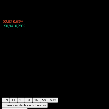
$319,53
115348
-$2,02
-0,63%
Thursday 20:00
+$0,94
+0,29%
Thursday 23:59
Ngoài giờ giao dịch
1N
1T
1T
3T
1N
5N
Max
Thêm vào danh sách theo dõi