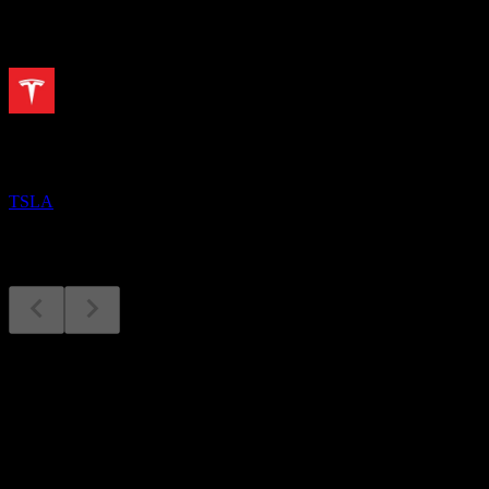
Sắp tới
Kết quả tài chính
28
OCT
Tesla
TSLA
Kết quả tài chính
28
Oct
Dự kiến
Q1 2025