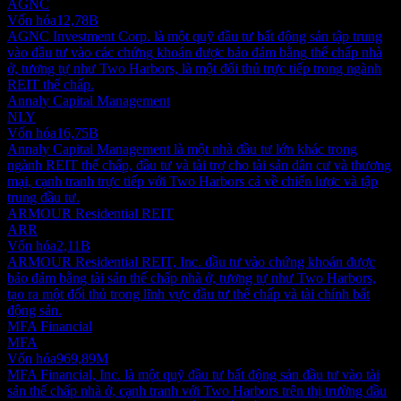
AGNC
Vốn hóa
12,78B
AGNC Investment Corp. là một quỹ đầu tư bất động sản tập trung
vào đầu tư vào các chứng khoán được bảo đảm bằng thế chấp nhà
ở, tương tự như Two Harbors, là một đối thủ trực tiếp trong ngành
REIT thế chấp.
Annaly Capital Management
NLY
Vốn hóa
16,75B
Annaly Capital Management là một nhà đầu tư lớn khác trong
ngành REIT thế chấp, đầu tư và tài trợ cho tài sản dân cư và thương
mại, cạnh tranh trực tiếp với Two Harbors cả về chiến lược và tập
trung đầu tư.
ARMOUR Residential REIT
ARR
Vốn hóa
2,11B
ARMOUR Residential REIT, Inc. đầu tư vào chứng khoán được
bảo đảm bằng tài sản thế chấp nhà ở, tương tự như Two Harbors,
tạo ra một đối thủ trong lĩnh vực đầu tư thế chấp và tài chính bất
động sản.
MFA Financial
MFA
Vốn hóa
969,89M
MFA Financial, Inc. là một quỹ đầu tư bất động sản đầu tư vào tài
sản thế chấp nhà ở, cạnh tranh với Two Harbors trên thị trường đầu