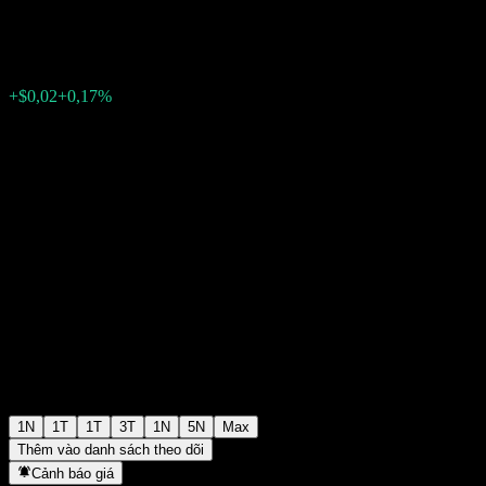
$12,05
2538
+$0,02
+0,17%
18:07 Hôm nay
1N
1T
1T
3T
1N
5N
Max
Thêm vào danh sách theo dõi
Cảnh báo giá