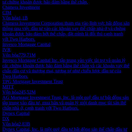
tư chứng khoán được bảo đảm bằng thế chấp.
Chimera Investment
CIM
Vốn hóa
1,1B
Chimera Investment Corporation tham gia vào lĩnh vực bất động sản
thông qua việc đầu tư vào các khoản vay thế chấp nhà ở và chứng
khoán được bảo đảm bởi thế chấp, đặt mình là đối thủ cạnh tranh
với Two Harbors.
Invesco Mortgage Capital
IVR
Vốn hóa
779,71M
Invesco Mortgage Capital Inc. tập trung vào việc tài trợ và quản lý
các chứng khoán được bảo đảm bằng thế chấp và các khoản vay thế
chấp dân cư và thương mại, tương tự như chiến lược đầu tư của
Two Harbors.
TPG Mortgage Investment Trust
MITT
Vốn hóa
245,52M
AG Mortgage Investment Trust, Inc. là một quỹ đầu tư bất động sản
tập trung vào đầu tư, mua bán và quản lý một danh mục tài sản thế
chấp nhà ở, cạnh tranh với Two Harbors.
Dynex Capital
DX
Vốn hóa
2,83B
Dynex Capital, Inc. là một quỹ đầu tư bất động sản thế chấp đầu tư