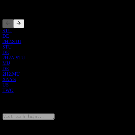
thuế hàng năm cho các cổ đông. Được thành lập vào năm 2009,
Two Harbors Investment Corp. đặt trụ sở chính tại Minnetonka,
Niêm yết
Minnesota.
STU
DE
2H2.STU
STU
DE
2H2A.STU
MU
DE
2H2.MU
XNYS
US
TWO
0 Comments