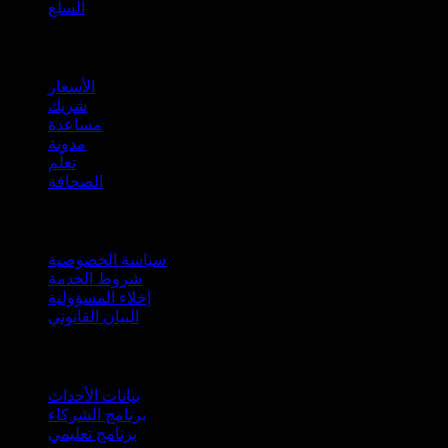
السلع
company
الأسعار
شريك
مساعدة
مدونة
تعلّم
الصحافة
قانوني
سياسة الخصوصية
شروط الخدمة
إخلاء المسؤولية
البيان القانوني
للأعمال
بيانات الأحداث
برنامج الشركاء
برنامج تعليمي