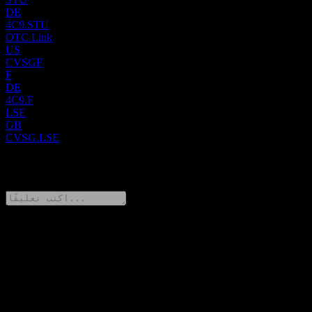
DE
4C9.STU
OTC Link
US
CVSGF
F
DE
4C9.F
LSE
GB
CVSG.LSE
0 Comments
شارك أفكارك
FAQ
▼
ما هو سعر سهم CVS Group اليوم؟