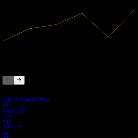
2023
2024
الإيرادات
808.65M
صافي الدخل
62.01M
يتابع الناس أيضًا
هذه القائمة مبنية على قوائم المراقبة لمستخدمي Stock Events
الذين يتابعون 4C9.F. ليست توصية استثمارية.
Legal & General Group
15
LGEN.LSE
Greggs
15
GRG.LSE
BP
13