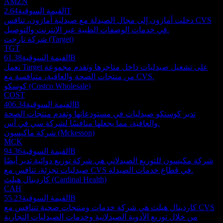
AMZN
2.64T
القيمة السوقية
دخلت أمازون إلى مجال الصيدلة مع صيدلية أمازون، تنافس CVS
في خدمات الوصفات الطبية عبر الإنترنت والتوصيل.
شركة تارجت (Target)
TGT
61.38B
القيمة السوقية
تعمل Target على تشغيل صيدليات داخل متاجرها وتقدم مجموعة
من منتجات الصحة والعافية، متنافسة مع CVS.
كوسكو (Costco Wholesale)
COST
406.34B
القيمة السوقية
تدير كوستكو صيدليات في مستودعاتها وتقدم منتجات الصحة
والعافية، مما يجعلها منافسًا لشركة سي في أس.
شركة ماكيسون (Mckesson)
MCK
94.36B
القيمة السوقية
شركة مكيسون للتوزيع الصيدلاني هي شركة توزيع دوائية تدير أيضًا
صيدليات تجزئة، تنافس مع CVS في قطاع خدمات الصيدلة.
كاردينال هيلث (Cardinal Health)
CAH
55.23B
القيمة السوقية
كاردينال هيلث هي شركة خدمات ومنتجات صحية تتنافس مع CVS
من خلال توزيع الأدوية الصيدلانية وخدمات الصيدليات التجارية