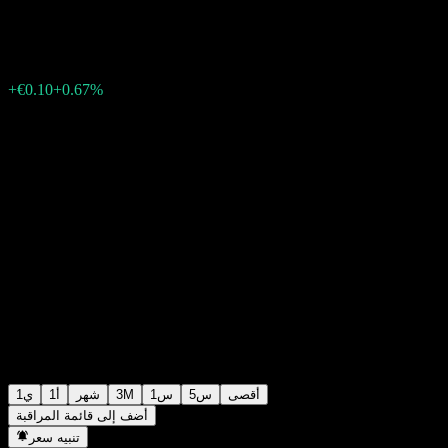
€15.00
97
+€0.10
+0.67%
Friday 06:02
أقصى
5س
1س
3M
شهر
1أ
1ي
أضف إلى قائمة المراقبة
تنبيه سعر