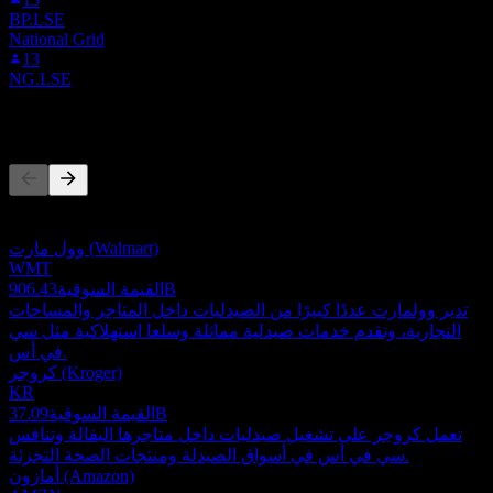
BP.LSE
National Grid
13
NG.LSE
المنافسون
هذه القائمة تحليل مبني على أحداث السوق الأخيرة. ليست توصية
استثمارية.
وول مارت (Walmart)
WMT
906.43B
القيمة السوقية
تدير وولمارت عددًا كبيرًا من الصيدليات داخل المتاجر والمساحات
التجارية، وتقدم خدمات صيدلية مماثلة وسلعا استهلاكية مثل سي
في أس.
كروجر (Kroger)
KR
37.09B
القيمة السوقية
تعمل كروجر على تشغيل صيدليات داخل متاجرها البقالة وتنافس
سي في أس في أسواق الصيدلة ومنتجات الصحة التجزئة.
أمازون (Amazon)