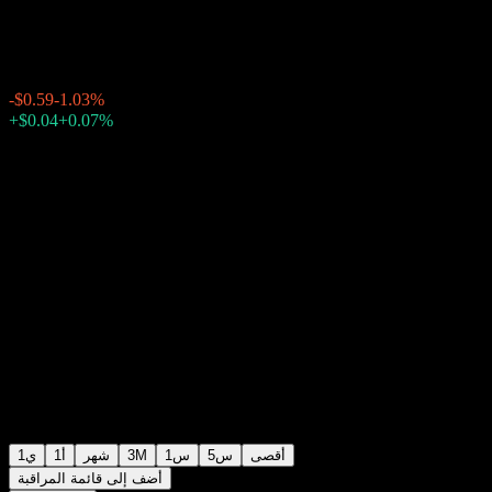
$56.73
3483
-$0.59
-1.03%
Friday 20:00
بعد الإغلاق
Friday 23:59
+0.07%
+$0.04
أقصى
5س
1س
3M
شهر
1أ
1ي
أضف إلى قائمة المراقبة