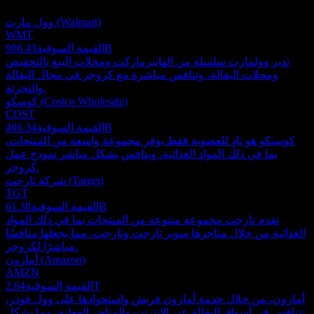
استثمارية.
وول مارت (Walmart)
WMT
906.43B
القيمة السوقية
تدير وولمارت سلسلة من الهايبرماركت ومحلات البيع بالتخفيض
ومحلات البقالة، وتنافس مباشرة مع كروجر في مجال البقالة
والتجزئة.
كوسكو (Costco Wholesale)
COST
406.34B
القيمة السوقية
كوستكو هو نادٍ للعضوية فقط يوفر مجموعة واسعة من المنتجات،
بما في ذلك المواد الغذائية، وينافس بشكل مباشر نموذج عمل
كروجر.
شركة تارجت (Target)
TGT
61.38B
القيمة السوقية
تقدم تارجت مجموعة متنوعة من المنتجات بما في ذلك المواد
الغذائية من خلال متاجرها سوبر تارجت وتارجت، مما يجعلها منافسًا
مباشرًا لكروجر.
أمازون (Amazon)
AMZN
2.64T
القيمة السوقية
أمازون، من خلال خدمة أمازون فريش واستحواذها على وول فودز،
تتنافس في أسواق البقالة عبر الإنترنت والمتاجر الفعلية، مما يشكل