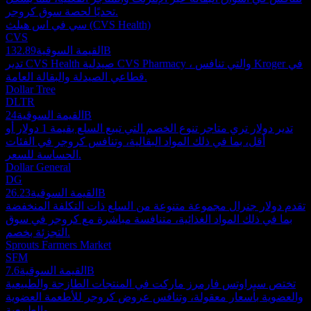
تحديًا لحصة سوق كروجر.
سي في اس هيلث (CVS Health)
CVS
132.89B
القيمة السوقية
تدير CVS Health صيدلية CVS Pharmacy ، والتي تنافس Kroger في
قطاعي الصيدلة والبقالة العامة.
Dollar Tree
DLTR
24B
القيمة السوقية
تدير دولار تري متاجر تنوع الخصم التي تبيع السلع بقيمة 1 دولار أو
أقل، بما في ذلك المواد البقالية، وتنافس كروجر في الفئات
الحساسة للسعر.
Dollar General
DG
26.23B
القيمة السوقية
تقدم دولار جنرال مجموعة متنوعة من السلع ذات التكلفة المنخفضة
بما في ذلك المواد الغذائية، متنافسة مباشرة مع كروجر في سوق
التجزئة بخصم.
Sprouts Farmers Market
SFM
7.6B
القيمة السوقية
تختص سبراوتس فارمرز ماركت في المنتجات الطازجة والطبيعية
والعضوية بأسعار معقولة، وتنافس عروض كروجر للأطعمة العضوية
والطبيعية.