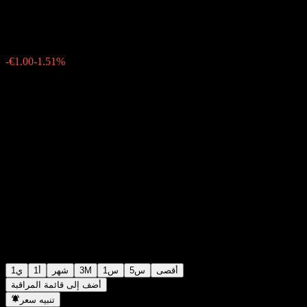
€65.20
9515
-€1.00
-1.51%
Friday 19:16
أقصى
5س
1س
3M
شهر
1أ
1ي
أضف إلى قائمة المراقبة
تنبيه سعر