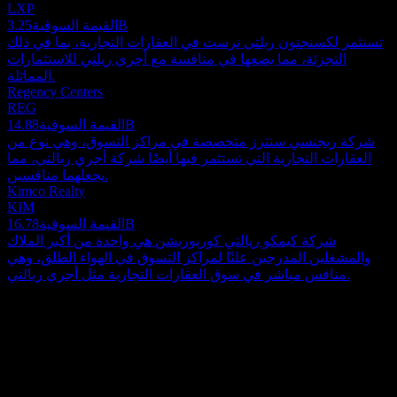
LXP
3.25B
القيمة السوقية
تستثمر لكسنجتون ريلتي ترست في العقارات التجارية، بما في ذلك
التجزئة، مما يضعها في منافسة مع أجري ريلتي للاستثمارات
المماثلة.
Regency Centers
REG
14.88B
القيمة السوقية
شركة ريجنسي سنترز متخصصة في مراكز التسوق، وهي نوع من
العقارات التجارية التي تستثمر فيها أيضًا شركة أجري ريالتي، مما
يجعلهما منافسين.
Kimco Realty
KIM
16.78B
القيمة السوقية
شركة كيمكو ريالتي كوربوريشن هي واحدة من أكبر الملاك
والمشغلين المدرجين علنًا لمراكز التسوق في الهواء الطلق، وهي
منافس مباشر في سوق العقارات التجارية مثل أجري ريالتي.
حول
تعمل Agree Realty كصندوق استثمار عقاري (REIT) مدرج للتداول
العام، حيث تركز جهودها على الاستحواذ على العقارات التجارية
وتطويرها. يتم تأجير هذه الأصول بشكل أساسي بموجب عقود إيجار