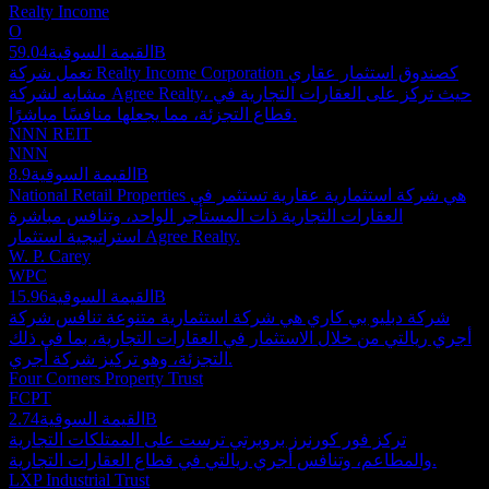
Realty Income
O
59.04B
القيمة السوقية
تعمل شركة Realty Income Corporation كصندوق استثمار عقاري
مشابه لشركة Agree Realty، حيث تركز على العقارات التجارية في
قطاع التجزئة، مما يجعلها منافسًا مباشرًا.
NNN REIT
NNN
8.9B
القيمة السوقية
National Retail Properties هي شركة استثمارية عقارية تستثمر في
العقارات التجارية ذات المستأجر الواحد، وتنافس مباشرة
استراتيجية استثمار Agree Realty.
W. P. Carey
WPC
15.96B
القيمة السوقية
شركة دبليو بي كاري هي شركة استثمارية متنوعة تنافس شركة
أجري ريالتي من خلال الاستثمار في العقارات التجارية، بما في ذلك
التجزئة، وهو تركيز شركة أجري.
Four Corners Property Trust
FCPT
2.74B
القيمة السوقية
تركز فور كورنرز بروبرتي ترست على الممتلكات التجارية
والمطاعم، وتنافس أجري ريالتي في قطاع العقارات التجارية.
LXP Industrial Trust