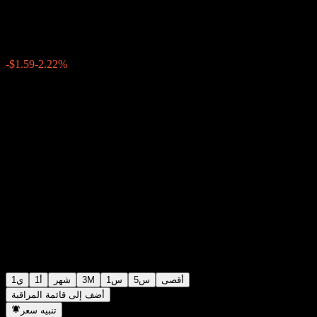
$70.22
7054
14:43 اليوم
-2.22%
-$1.59
أقصى
5س
1س
3M
شهر
1أ
1ي
أضف إلى قائمة المراقبة
تنبيه سعر