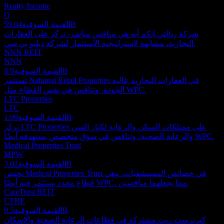
Realty Income
O
59.04B
القيمة السوقية
شركة ريالتي إنكم آيه هي منافس مباشر، تركز على العقارات
التجارية، مشابهة لاستراتيجية الاستثمار لشركة دبليو بي سي.
NNN REIT
NNN
8.9B
القيمة السوقية
تستثمر National Retail Properties في العقارات التجارية عالية
الجودة، وتنافس في نفس القطاع مثل WPC.
LTC Properties
LTC
1.99B
القيمة السوقية
تركز LTC Properties على ممتلكات السكن والرعاية لكبار السن
والرعاية الصحية، وتنافس في سوق متخصص يستهدفه أيضًا WPC.
Medical Properties Trust
MPW
3.02B
القيمة السوقية
تختص Medical Properties Trust في خصائص المستشفيات، وهي
قطاع محدد يستثمر فيه أيضًا WPC، مما يجعلهما منافسين.
CareTrust REIT
CTRE
9.5B
القيمة السوقية
كيرترست ريت مشتركة في قطاعات الرعاية الصحية والإسكان