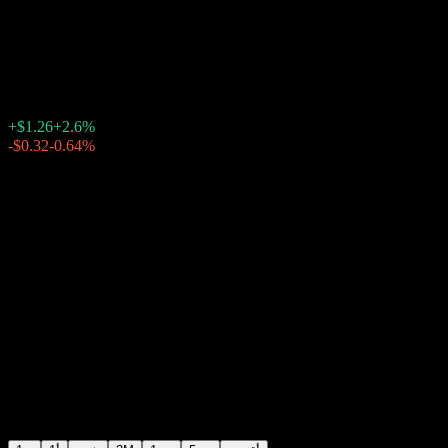
Equities
$49.74
2556
+$1.26
+2.6%
Friday 20:00
بعد الإغلاق
Friday 23:56
-0.64%
-$0.32