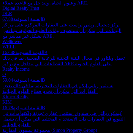
وعلوم الحياة، وتتداخل مع قاعدة عملاء ARE.
Digital Realty Trust
DLR
67.88B
القيمة السوقية
تركز ديجيتال ريلتي تراست على العقارات المركزة على مراكز
البيانات، التي يمكن أن تستضيف بيانات العلوم الحياتية، وتنافس
بشكل غير مباشر مع ARE.
Welltower
WELL
163.48B
القيمة السوقية
تعمل ويلتاور في مجال البنية التحتية للرعاية الصحية، بما في ذلك
القطاعات التي تتداخل مع تركيز ARE على العلوم الحيوية.
Realty Income
O
59.04B
القيمة السوقية
تستثمر ريلتي إنكم في العقارات التجارية، بما في ذلك بعض
العقارات التي يمكن أن تخدم قطاع العلوم الحياتية.
Kimco Realty
KIM
16.78B
القيمة السوقية
كيمكو ريالتي هي صندوق استثمار عقاري تجزئة ولكنها بدأت في
التنويع في العقارات ذات الاستخدام المختلط التي يمكن أن تشمل
العلوم الحياتية.
مجموعة سيمون العقارية (Simon Property Group)