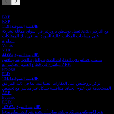
هذه القائمة تحليل مبني على أحداث السوق الأخيرة. ليست توصية
استثمارية.
BXP
BXP
11.91B
القيمة السوقية
تعمل بوسطن بروبرتيز في أسواق مماثلة لشركة ARE، مع التركيز
على مساحات المكاتب عالية الجودة، بما في ذلك الممتلكات
العلمية.
Ventas
VTR
44.08B
القيمة السوقية
تستثمر فنتاس في العقارات الصحية والعلوم الحياتية، وتنافس
مباشرة في قطاع العلوم الحياتية مع ARE.
Prologis
PLD
134.4B
القيمة السوقية
تركز بروجليس على العقارات الصناعية، بما في ذلك المرافق
المستخدمة في علوم الحياة، متنافسة بشكل غير مباشر مع تخصص
ARE.
Equinix
EQIX
103.67B
القيمة السوقية
تدير إكوينيكس مراكز بيانات يمكن أن تخدم شركات التكنولوجيا