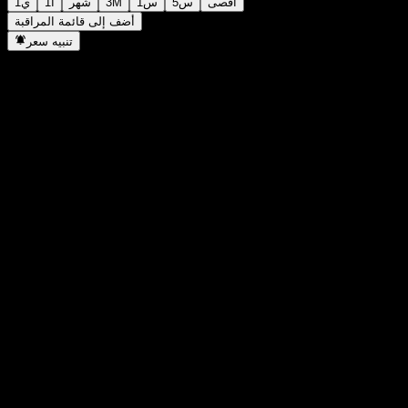
أقصى
5س
1س
3M
شهر
1أ
1ي
أضف إلى قائمة المراقبة
تنبيه سعر
إحصائيات
أعلى سعر اليوم
50.17
أدنى سعر اليوم
48.18
أعلى مستوى في 52 أسبوع
88.24
أدنى مستوى في 52 أسبوع
39.41
حجم التداول
1,463,698
متوسط الحجم
1,828,538
القيمة السوقية
8.67B
مضاعف الربحية
-
عائد توزيعات الأرباح
5.79%