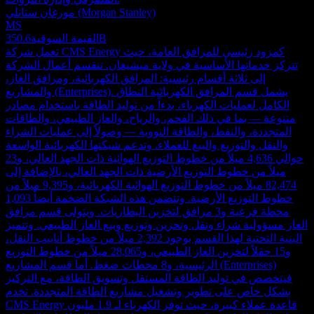
مورغان ستانلي (Morgan Stanley)
MS
350.6B
القيمة السوقية
تعمل شركة CMS Energy كمزود رئيسي للمرافق العامة، حيث
تتركز خدماتها الأساسية في ولاية ميشيغان. تنقسم أعمال الشركة
إلى ثلاثة أقسام رئيسية: المرافق الكهربائية، ومرافق الغاز،
والمشاريع (Enterprises). يشمل قسم المرافق الكهربائية النطاق
الكامل لعمليات الكهرباء، بدءاً من توليد الطاقة باستخدام مصادر
متنوعة — بما في ذلك الفحم، والرياح، والغاز الطبيعي، والطاقات
المتجددة، والنفط، والطاقة النووية — وصولاً إلى عمليات الشراء
والنقل والتوزيع والبيع للعملاء. وتدعم شبكتها الكهربائية الواسعة
حوالي 4,636 ميلاً من خطوط التوزيع الهوائية ذات الجهد العالي، و23
ميلاً من خطوط التوزيع الأرضية ذات الجهد العالي، بالإضافة إلى
82,474 ميلاً من خطوط التوزيع الهوائية الكهربائية، و9,395 ميلاً من
خطوط التوزيع الأرضية. وتتضمن هذه الشبكة الضخمة أيضاً 1,093
محطة فرعية و3 مرافق لتخزين البطاريات. ويتولى قسم مرافق
الغاز مسؤولية شراء ونقل وتخزين وتوزيع وبيع الغاز الطبيعي. وتتميز
البنية التحتية لهذا القسم بوجود 2,392 ميلاً من خطوط أنابيب النقل،
و15 حقلاً لتخزين الغاز الطبيعي، و28,065 ميلاً من خطوط التوزيع
الرئيسية، و8 محطات ضغط. أما قسم المشاريع (Enterprises)
فيتخصص في توليد الطاقة المستقل وتسويق الطاقة، مع التركيز
بشكل خاص على تطوير وتشغيل مشاريع الطاقة المتجددة. تخدم
CMS Energy قاعدة عملاء كبيرة، حيث توفر الكهرباء لـ 1.9 مليون