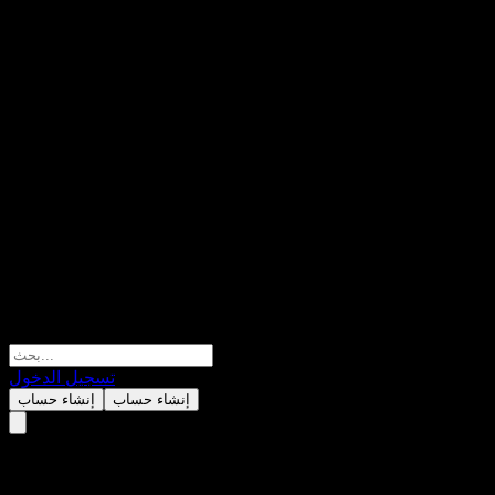
تسجيل الدخول
إنشاء حساب
إنشاء حساب
سيتي غروب (Citigroup)