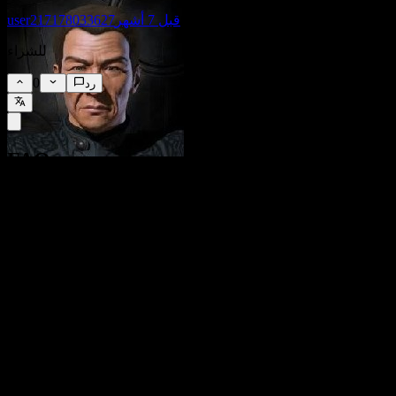
قبل 7 أشهر
user217178033627
للشراء
0
رد
FAQ
▼
ما هو سعر سهم سيتي غروب (Citigroup) اليوم؟
▼
ما هو رمز سهم سيتي غروب (Citigroup)؟
▼
هل يرتفع سعر سهم سيتي غروب (Citigroup)؟
▼
ما هي القيمة السوقية لشركة سيتي غروب (Citigroup)؟
متى موعد إعلان النتائج المالية القادم لشركة سيتي غروب
(Citigroup)?
▼
▼
ما كانت نتائج سيتي غروب (Citigroup) في الربع الماضي؟
▼
ما هي إيرادات سيتي غروب (Citigroup) للسنة الماضية؟
▼
ما هو صافي دخل سيتي غروب (Citigroup) للسنة الماضية؟
▼
هل تدفع سيتي غروب (Citigroup) توزيعات أرباح؟
▼
كم عدد الموظفين لدى سيتي غروب (Citigroup)؟
▼
في أي قطاع تقع شركة سيتي غروب (Citigroup)؟