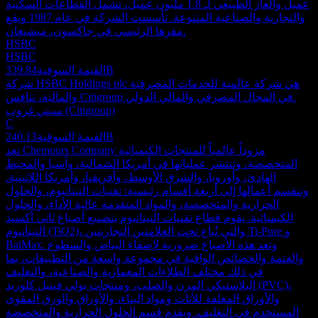
عميل والغاز الطبيعي لـ 1.8 مليون عميل، تشمل القطاعات السكنية
والتجارية والصناعية المتنوعة. تأسست الشركة في عام 1987 ويقع
مقرها الرئيسي في جاكسون، ميشيغان.
HSBC
HSBC
339.84B
القيمة السوقية
شركة HSBC Holdings plc هي شركة عالمية للخدمات المصرفية
والمالية، تنافس Citigroup في المجال المصرفي والمالي الدولي.
سيتي غروب (Citigroup)
C
240.13B
القيمة السوقية
تعد Chemours Company مزوداً عالمياً للمنتجات الكيميائية
المتخصصة، وتنتشر عملياتها في أمريكا الشمالية، وآسيا والمحيط
الهادئ، وأوروبا، والشرق الأوسط، وأفريقيا، وأمريكا اللاتينية.
وتنقسم أعمالها إلى أربعة أقسام رئيسية: تقنيات التيتانيوم، والحلول
الحرارية والمتخصصة، والمواد المتقدمة عالية الأداء، والحلول
الكيميائية. يقوم قطاع تقنيات التيتانيوم بتصنيع أصباغ ثاني أكسيد
التيتانيوم (TiO2)، والتي تُباع تحت العلامتين التجاريتين Ti-Pure و
BaiMax. وتعد هذه الأصباغ ضرورية لإضفاء البياض والسطوع
والعتمة والخصائص الواقية في مجموعة واسعة من التطبيقات، بما
في ذلك مختلف الطلاءات المعمارية والصناعية، والتغليف
البلاستيكي المرن والصلب، ومنتجات بولي فينيل كلوريد (PVC)،
والأوراق المغلفة للأثاث ومواد البناء، والأوراق والورق المقوى
المستخدم في التغليف. ويقدم قسم الحلول الحرارية والمتخصصة