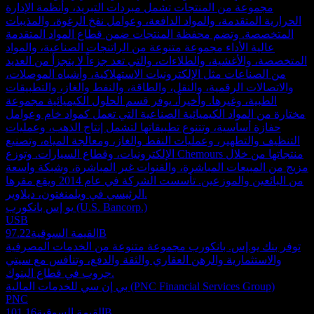
مجموعة من المنتجات تشمل مبردات التبريد، وأنظمة الإدارة
الحرارية المتقدمة، والمواد الدافعة، وعوامل نفخ الرغوة، والمذيبات
المتخصصة. وتضم محفظة المنتجات ضمن قطاع المواد المتقدمة
عالية الأداء مجموعة متنوعة من الراتنجات الصناعية، والمواد
المتخصصة، والأغشية، والطلاءات، والتي تعد جزءاً لا يتجزأ من العديد
من الصناعات مثل الإلكترونيات الاستهلاكية، وأشباه الموصلات،
والاتصالات الرقمية، والنقل، والطاقة، والنفط والغاز، والتطبيقات
الطبية، وغيرها. وأخيراً، يوفر قسم الحلول الكيميائية مجموعة
مختارة من المواد الكيميائية الصناعية التي تعمل كمواد خام وعوامل
حفازة أساسية، وتتنوع تطبيقاتها لتشمل إنتاج الذهب، وعمليات
التنظيف والتطهير، وعمليات النفط والغاز، ومعالجة المياه، وتصنيع
الإلكترونيات، وقطاع السيارات. وتوزع Chemours منتجاتها من خلال
مزيج من المبيعات المباشرة، والقنوات غير المباشرة، وشبكة واسعة
من البائعين والموزعين. تأسست الشركة في عام 2014 ويقع مقرها
الرئيسي في ويلمنغتون، ديلاوير.
يو إس بانكورب (U.S. Bancorp.)
USB
97.22B
القيمة السوقية
توفر بنك يو.إس. بانكورب مجموعة متنوعة من الخدمات المصرفية
والاستثمارية والرهن العقاري والثقة والدفع، وتنافس مع سيتي
جروب في قطاع البنوك.
بي إن سي للخدمات المالية (PNC Financial Services Group)
PNC
101.16B
القيمة السوقية