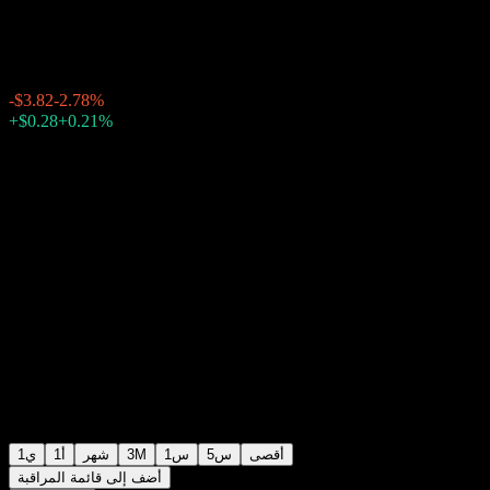
$133.82
7082
20:03 اليوم
-2.78%
-$3.82
بعد الإغلاق
23:41
+0.21%
+$0.28
أقصى
5س
1س
3M
شهر
1أ
1ي
أضف إلى قائمة المراقبة