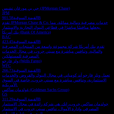
استثمارية.
جي بي مورغان تشيس (JPMorgan Chase)
JPM
901.58B
القيمة السوقية
تقدم JPMorgan Chase & Co. خدمات مصرفية ومالية مماثلة، مما
يجعلها منافسًا مباشرًا في قطاعي البنوك التجارية والاستثمار.
بنك أمريكا (Bank Of America)
BAC
423.45B
القيمة السوقية
تقدم بنك أمريكا شركة مجموعة واسعة من المنتجات المصرفية
والمالية، وتنافس مباشرة مع سيتي جروب في مجال الخدمات
المصرفية للمستهلكين.
ولز فارجو (Wells Fargo)
WFC
266.73B
القيمة السوقية
تعمل ويلز فارجو آند كومباني في مجال البنوك والقروض والخدمات
الاستثمارية، وتنافس مباشرة مع سيتي جروب، خاصة في السوق
الأمريكية.
غولدمان ساكس (Goldman Sachs Group)
GS
311.29B
القيمة السوقية
جولدمان ساكس جروب، إنك. هي شركة رائدة في مجال الاستثمار
المصرفي وإدارة الأموال، تنافس سيتي جروب في الاستثمار
المصرفي وإدارة الثروات.