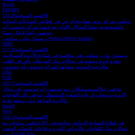
Roche
RHHBY
334.28B
القيمة السوقية
تتنافس شركة روش هولدينج آي جي في قطاعي الصناعات الدوائية
والتشخيصية، وهما المجالان اللذان تعد فيهما شركة جونسون آند
جونسون أيضًا لاعبًا رئيسيًا.
بريستول-مايرز سكويب (Bristol-Myers Squibb)
BMY
117.58B
القيمة السوقية
بريستول مايرز سكويب هي منافسة في صناعة الأدوية الصيدلانية،
وتقدم أدوية وصفية في مجالات مثل السرطان وأمراض القلب
والأوعية الدموية، مشابهة لشركة جونسون آند جونسون.
GSK
GSK
105.71B
القيمة السوقية
تتنافس جلاكسوسميثكلاين مع جونسون آند جونسون في مجال
الأدوية ومنتجات الرعاية الصحية للمستهلك، بما في ذلك اللقاحات
والأدوية المباعة بدون وصفة طبية.
Sanofi
SNY
104.13B
القيمة السوقية
تتنافس سانوفي مع JNJ في قطاع الصناعة الدوائية، وخاصة في
مجالات مثل اللقاحات والأمراض النادرة وعلاجات التصلب المتعدد.
أمجن (AMGEN)