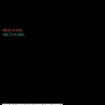
& Johnson)
$256.98
43618
20:00 اليوم
-0.24%
-$0.61
بعد الإغلاق
23:20
+0.28%
+$0.71