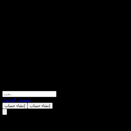
تسجيل الدخول
إنشاء حساب
إنشاء حساب
جونسون آند جونسون (Johnson