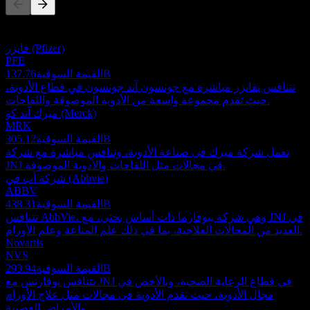
هذه القائمة تحليل مبني على أحداث السوق الأخيرة. ليست توصية
استثمارية.
فايزر (Pfizer)
PFE
137.76B
القيمة السوقية
تتنافس بفايزر مباشرة مع جونسون آند جونسون في قطاع الأدوية،
حيث تقدم مجموعة واسعة من الأدوية الموصوفة واللقاحات.
ميرك آند كو (Merck)
MRK
305.12B
القيمة السوقية
تعمل شركة ميرك في صناعة الأدوية، وتنافس مباشرة مع شركة
JNJ في مجالات مثل اللقاحات والأدوية الموصوفة.
شركة أب في (Abbvie)
ABBV
438.31B
القيمة السوقية
تتنافس AbbVie، وهي شركة بيوفارما ذات أساس بحثي، مع JNJ في
العديد من المجالات العلاجية، بما في ذلك علم المناعة وعلم الأورام.
Novartis
NVS
293.94B
القيمة السوقية
تتنافس نوفارتس مع JNJ في قطاع الرعاية الصحية، وبالأخص في
مجال الأدوية، حيث تقدم الأدوية في مجالات مثل علاج الأورام
والأمراض العصبية.