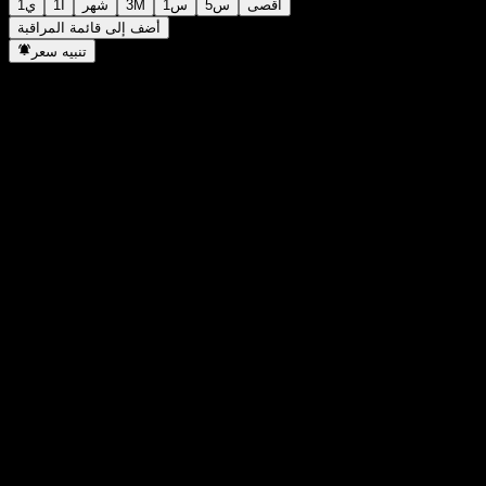
أقصى
5س
1س
3M
شهر
1أ
1ي
أضف إلى قائمة المراقبة
تنبيه سعر
إحصائيات
أعلى سعر اليوم
261.97
أدنى سعر اليوم
255.28
أعلى مستوى في 52 أسبوع
274.9
أدنى مستوى في 52 أسبوع
169.92
حجم التداول
4,302,658
متوسط الحجم
8,318,705
القيمة السوقية
619.3B
مضاعف الربحية
29.78
عائد توزيعات الأرباح