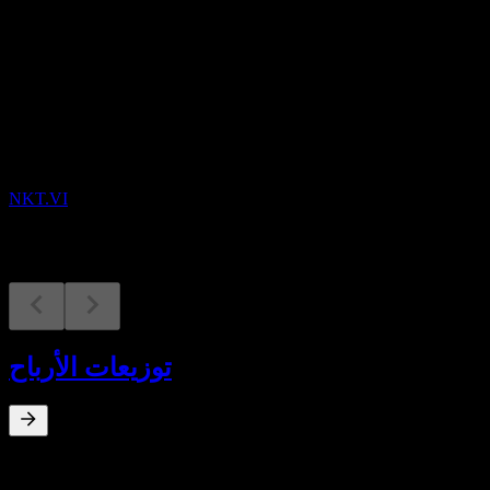
القادمة
النتائج المالية
14
AUG
NKT A/S
NKT.VI
توزيعات الأرباح
عائد توزيعات الأرباح
%
0
Apr 16