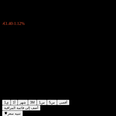
€123.30
113
15:32 اليوم
-1.12%
-€1.40
أقصى
5س
1س
3M
شهر
1أ
1ي
أضف إلى قائمة المراقبة
تنبيه سعر