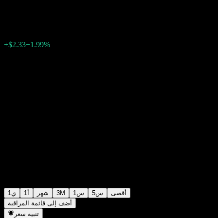
$119.49
2891
18:56 اليوم
+1.99%
+$2.33
أقصى
5س
1س
3M
شهر
1أ
1ي
أضف إلى قائمة المراقبة
تنبيه سعر