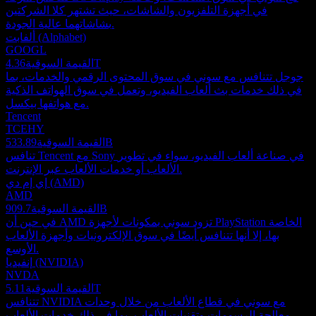
في أجهزة التلفزيون والشاشات، حيث تشتهر كلا الشركتين
بشاشاتهما عالية الجودة.
ألفابت (Alphabet)
GOOGL
4.36T
القيمة السوقية
جوجل تتنافس مع سوني في سوق المحتوى الرقمي والخدمات، بما
في ذلك خدمات بث ألعاب الفيديو، وتعمل في سوق الهواتف الذكية
مع هواتفها بيكسل.
Tencent
TCEHY
533.89B
القيمة السوقية
تنافس Tencent مع Sony في صناعة ألعاب الفيديو، سواء في تطوير
الألعاب أو خدمات الألعاب عبر الإنترنت.
إي إم دي (AMD)
AMD
909.7B
القيمة السوقية
في حين أن AMD تزود سوني بمكونات لأجهزة PlayStation الخاصة
بها، إلا أنها تتنافس أيضًا في سوق الإلكترونيات وأجهزة الألعاب
الأوسع.
إنفيديا (NVIDIA)
NVDA
5.11T
القيمة السوقية
تتنافس NVIDIA مع سوني في قطاع الألعاب من خلال وحدات
معالجة الرسومات وتقنيات الألعاب، بما في ذلك خدمات الألعاب