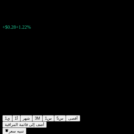
$23.38
3421
09:28 اليوم
+1.22%
+$0.28
أقصى
5س
1س
3M
شهر
1أ
1ي
أضف إلى قائمة المراقبة
تنبيه سعر