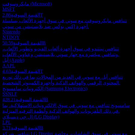
مايكروسوفت (Microsoft)
MSFT
2.86T
القيمة السوقية
تتنافس مايكروسوفت مع سوني في سوق أجهزة الألعاب بسلسلة
أجهزة إكس بوكس ضد بلايستيشن من سوني.
Nintendo
NTDOY
50.59B
القيمة السوقية
تتنافس نينتندو في سوق أجهزة ألعاب الفيديو وتطوير الألعاب،
وتتنافس مباشرة مع جهاز سوني بلايستيشن وعناوين الألعاب.
أبل (Apple)
AAPL
4.63T
القيمة السوقية
تتنافس آبل مع سوني في العديد من المجالات بما في ذلك توزيع
المحتوى الرقمي والهواتف الذكية وأجهزة الكمبيوتر الشخصية.
إلكترونيات سامسونج (Samsung Electronics)
SSNLF
428.21B
القيمة السوقية
سامسونج تتنافس مع سوني في سوق الإلكترونيات الاستهلاكية، بما
في ذلك التلفزيونات والهواتف الذكية وأنظمة الترفيه المنزلية.
إل جي ديسبلاي (LG Display)
LPL
3.71B
القيمة السوقية
تتنافس شركة LG Display مع سوني في سوق الشاشات، وخاصة