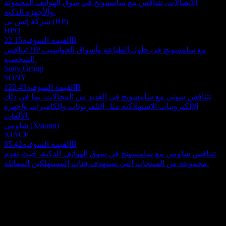
الاتصالات، تتنافس مع سامسونج في سوق الهواتف المحمولة
والأجهزة الذكية.
شركة إتش بي (HP)
HPQ
22.15B
القيمة السوقية
تتنافس HP مع سامسونج في حلول الطباعة وأسواق الحواسيب
الشخصية.
Sony Group
SONY
122.43B
القيمة السوقية
تتنافس سوني مع سامسونج في العديد من المجالات، بما في ذلك
الإلكترونيات الاستهلاكية مثل التلفزيونات والكاميرات وأجهزة
الألعاب.
شاومي (Xiaomi)
XIACF
85.42B
القيمة السوقية
تتنافس شاومي مع سامسونج في سوق الهواتف الذكية، حيث تقدم
مجموعة من المنتجات التي تستهدف فئات المستهلكين المماثلة.
حول
تعمل شركة إلكترونيات سامسونج على نطاق واسع في جميع أنحاء
العالم، حيث تركز جهودها على الإلكترونيات الاستهلاكية، وتكنولوجيا
المعلومات والاتصالات المتنقلة، وحلول الأجهزة المتطورة. تشمل