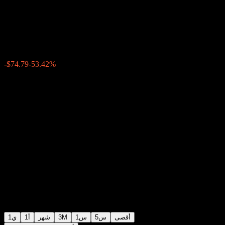
Electronics)
$65.21
4748
-$74.79
-53.42%
Friday 13:30
أقصى
5س
1س
3M
شهر
1أ
1ي