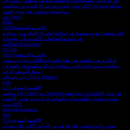
شركة تايوان لتصنيع الشرائح الإلكترونية هي منافس رئيسي في
صناعة الشرائح الإلكترونية، حيث توفر شرائح للعديد من منافسي
سامسونج وتتنافس في سوق الصهر.
إنتل (Intel)
INTC
552.06B
القيمة السوقية
إنتل تتنافس مع سامسونج في صناعة الشرائح الإلكترونية، وخاصة
في تصنيع المعالجات للكمبيوترات والخوادم.
كوالكوم (Qualcomm)
QCOM
199.37B
القيمة السوقية
كوالكوم هي منافسة في قطاع الشرائح الإلكترونية، حيث توفر
معالجات ومودمات تنافس منتجات شركة سامسونج، خاصة في
سوق الهواتف الذكية.
إل جي ديسبلاي (LG Display)
LPL
3.71B
القيمة السوقية
تتنافس LG Display مع Samsung في سوق الشاشات، حيث تقوم
بتصنيع شاشات للتلفزيونات والهواتف الذكية وغيرها من الأجهزة
الإلكترونية.
Motorola Solutions
MSI
70.2B
القيمة السوقية
موتورولا سولوشنز، على الرغم من التركيز الأكبر على معدات