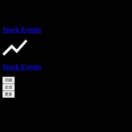
Stock Events
Stock Events
功能
企业
更多