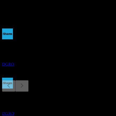
股息
1.47
即将到来
除息
15
SEP
iShares Core Dividend Growth
预估
DGRO
股息支付
18
费用率
SEP
iShares Core Dividend Growth
预估
0.08
%
DGRO