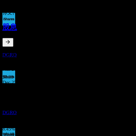
0%
1%+
你支付给基金公司用于管理投资的年度费用。费用率越低越好
股息
除息
15
DEC
iShares Core Dividend Growth
1.86
%
股息率
预估
DGRO
Jun 26
$0.33
Mar 26
$0.33
Dec 25
股息支付
$0.45
18
Sep 25
DEC
iShares Core Dividend Growth
$0.37
预估
Jun 25
DGRO
$0.32
10年增长
8.45%
5年增长