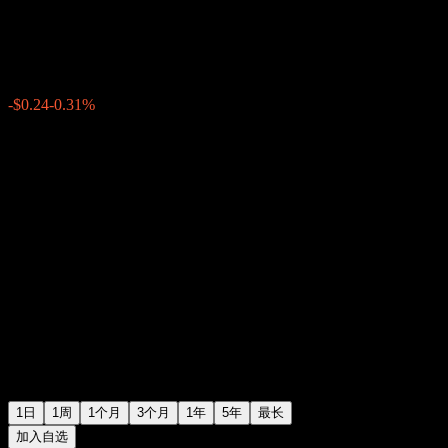
$79.00
9329
-$0.24
-0.31%
17:11 今天
1日
1周
1个月
3个月
1年
5年
最长
加入自选