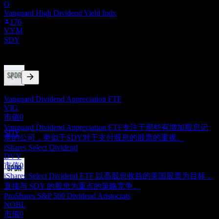
O
22
Vanguard High Dividend Yield Indx
JUN
27
176
State Street SPDR S&P Dividend
VYM
预估
SDY
竞争对手
此列表为基于近期市场事件的分析。并非投资建议。
股息支付
Vanguard Dividend Appreciation FTF
24
VIG
JUN
27
市值
0
State Street SPDR S&P Dividend
预估
Vanguard Dividend Appreciation ETF专注于那些有增加股息记
SDY
录的公司，类似于SDY对于支付股息的股票的重视。
iShares Select Dividend
DVY
市值
0
iShares Select Dividend ETF 以高股息收益的美国股票为目标，
除息
直接与 SDY 的股息为重点的策略竞争。
22
ProShares S&P 500 Dividend Aristocrats
SEP
27
NOBL
State Street SPDR S&P Dividend
市值
0
预估