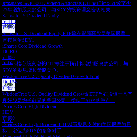
ProShares S&P 500 Dividend Aristocrats ETF专门针对连续至少
SDY
25年增加股息的公司，与SDY的投资理念密切相关。
Schwab US Dividend Equity
SCHD
市值
0
Schwab U.S. Dividend Equity ETF旨在跟踪高股息美国股票，
股息支付
直接竞争SDY。
24
iShares Core Dividend Growth
SEP
27
DGRO
State Street SPDR S&P Dividend
市值
0
预估
SDY
iShares核心股息增长ETF专注于预计将增加股息的公司，与
SDY的股息增长策略竞争。
WisdomTree U.S. Quality Dividend Growth Fund
DGRW
市值
0
除息
WisdomTree U.S. Quality Dividend Growth ETF旨在投资于具有
22
良好股息增长前景的美国公司，类似于SDY的重点。
DEC
27
iShares Core High Dividend
State Street SPDR S&P Dividend
HDV
预估
市值
0
SDY
iShares Core High Dividend ETF以高股息支付的美国股票为目
标，定位为SDY的竞争对手。
Vanguard High Dividend Yield Indx