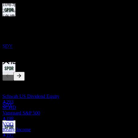
10年增长
2.81%
5年增长
除息
1.93%
23
3年增长
MAR
27
4.19%
State Street SPDR S&P Dividend
1年增长
预估
SDY
2.65%
其他人也在关注
股息支付
此列表基于在 Stock Events 上关注 SDY 的用户自选生成。这
25
MAR
27
不是投资建议。
State Street SPDR S&P Dividend
Schwab US Dividend Equity
预估
293
SDY
SCHD
Vanguard S&P 500
198
VOO
Realty Income
197
除息