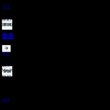
预估
0.35
%
SDY
0%
1%+
你支付给基金公司用于管理投资的年度费用。费用率越低越
好。这不是投资建议。
除息
股息
21
DEC
State Street SPDR S&P Dividend
预估
SDY
2.38
%
股息率
Jun 26
$0.97
Mar 26
$0.87
股息支付
Dec 25
23
$1.02
DEC
Sep 25
State Street SPDR S&P Dividend
预估
$0.87
SDY
Jun 25
$0.93