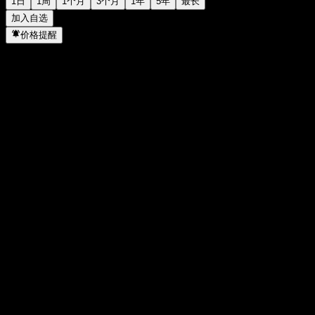
1日
1周
1个月
3个月
1年
5年
最长
加入自选
价格提醒
统计
当日最高
157.77
当日最低
156.11
52周高点
160.29
52周低点
135.3
成交量
78,842
平均成交量
222,471
市值
0
市盈率
-