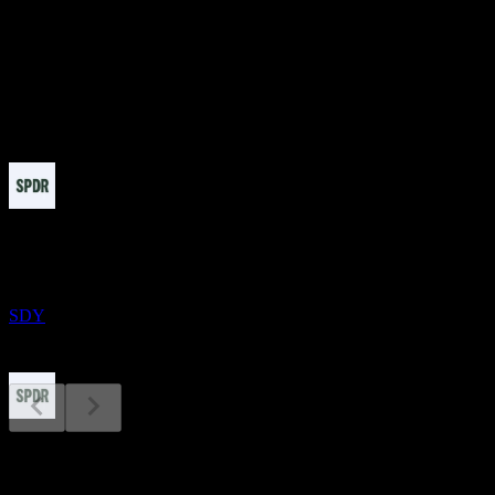
股息率
2.38%
股息
3.74
即将到来
除息
21
SEP
State Street SPDR S&P Dividend
预估
SDY
股息支付
23
费用率
SEP
State Street SPDR S&P Dividend