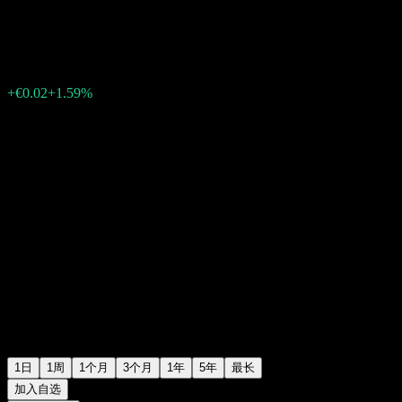
€1.2800
308
+€0.02
+1.59%
Wednesday 19:33
1日
1周
1个月
3个月
1年
5年
最长
加入自选