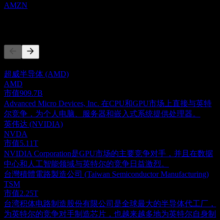
AMZN
竞争对手
此列表为基于近期市场事件的分析。并非投资建议。
超威半导体 (AMD)
AMD
市值
909.7B
Advanced Micro Devices, Inc. 在CPU和GPU市场上直接与英特
尔竞争，为个人电脑、服务器和嵌入式系统提供处理器。
英伟达 (NVIDIA)
NVDA
市值
5.11T
NVIDIA Corporation是GPU市场的主要竞争对手，并且在数据
中心和人工智能领域与英特尔的竞争日益激烈。
台灣積體電路製造公司 (Taiwan Semiconductor Manufacturing)
TSM
市值
2.25T
台湾积体电路制造股份有限公司是全球最大的半导体代工厂，
为英特尔的竞争对手制造芯片，也越来越多地为英特尔自身制