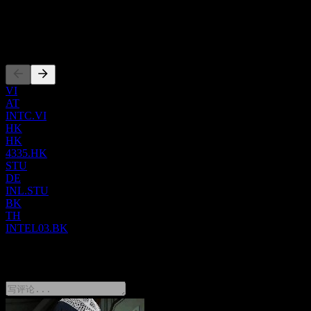
商、企业、政府及通信服务提供商提供针对工作负载优化的平
US4581401001
台及相关产品。公司服务于原始设备制造商 (OEM)、原始设
计制造商 (ODM) 和云服务提供商。英特尔 (Intel) 与 MILA 建
上市
立了战略合作伙伴关系，旨在开发并应用人工智能方法的先进
技术，以增强药物研发领域的搜索能力。公司成立于 1968
年，总部位于加利福尼亚州圣克拉拉。
VI
AT
INTC.VI
HK
HK
4335.HK
STU
DE
INL.STU
BK
TH
INTEL03.BK
1 Comments