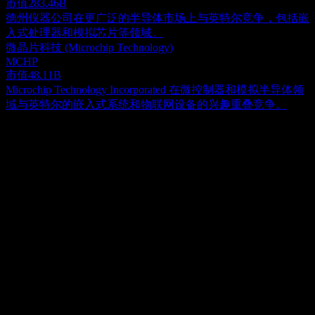
市值
283.46B
德州仪器公司在更广泛的半导体市场上与英特尔竞争，包括嵌
入式处理器和模拟芯片等领域。
微晶片科技 (Microchip Technology)
MCHP
市值
48.11B
Microchip Technology Incorporated 在微控制器和模拟半导体领
域与英特尔的嵌入式系统和物联网设备的兴趣重叠竞争。
关于
英特尔 (Intel) 公司致力于在全球范围内从事计算机产品及技术
的研发、制造与销售。公司通过 CCG、DCG、IOTG、
Mobileye、NSG、PSG 及所有其他业务部门进行运营。其产品
Show more...
包括平台类产品（如中央处理器和芯片组、系统级芯片及多芯
首席执行官
片封装）以及非平台或相邻产品（包括加速器、板卡与系统、
Mr. Lip-Bu Tan
连接产品、图形产品以及内存和存储产品）。公司还为特定垂
员工
直领域及零售、工业和医疗保健市场的嵌入式应用提供高性能
85100
计算解决方案；并为辅助驾驶和自动驾驶提供解决方案，包括
国家
计算平台、基于计算机视觉和机器学习的感知、地图构建与定
美国
位、驾驶策略以及主动传感器。此外，公司还为云服务提供
ISIN