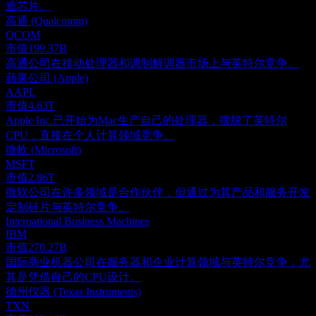
造芯片。
高通 (Qualcomm)
QCOM
市值
199.37B
高通公司在移动处理器和调制解调器市场上与英特尔竞争。
蘋果公司 (Apple)
AAPL
市值
4.63T
Apple Inc.已开始为Mac生产自己的处理器，摆脱了英特尔
CPU，直接在个人计算领域竞争。
微軟 (Microsoft)
MSFT
市值
2.86T
微软公司在许多领域是合作伙伴，但通过为其产品和服务开发
定制硅片与英特尔竞争。
International Business Machines
IBM
市值
270.27B
国际商业机器公司在服务器和企业计算领域与英特尔竞争，尤
其是凭借自己的CPU设计。
德州仪器 (Texas Instruments)
TXN