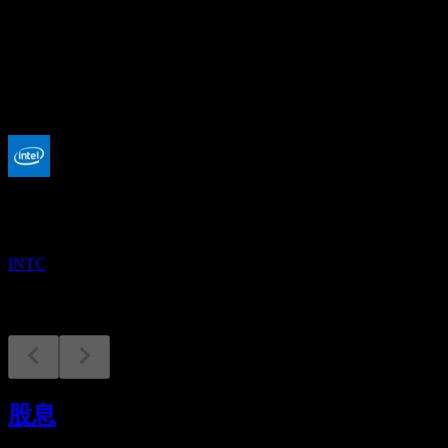
-
股息
-
即将到来
财报
22
OCT
英特尔 (Intel)
INTC
股息