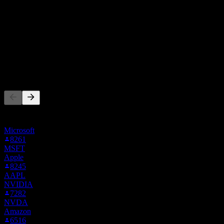
买入
26
%
持有
67
%
卖出
7
%
其他人也在关注
此列表基于在 Stock Events 上关注 INTC 的用户自选生成。这
不是投资建议。
Microsoft
8261
MSFT
Apple
8245
AAPL
NVIDIA
7282
NVDA
Amazon
6516