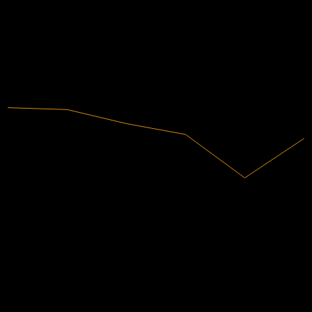
-0.51%
利润率
0.07
未盈利
0.25
0.42
2020
2021
2022
2023
2024
2025
52.85B
营收
-267M
净利润
分析师评级
105.22
平均目标价
最高预估为 160.00。
来自过去6个月内的 27 条评分。这不是投资建议。