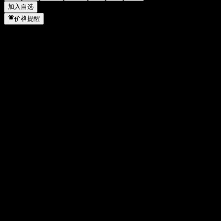
加入自选
价格提醒
统计
当日最高
103.38
当日最低
95.6
52周高点
142.35
52周低点
19.6
成交量
77,177,595
平均成交量
127,272,008
市值
503.44B
市盈率
-
股息率