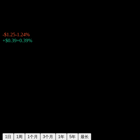
英特尔 (Intel)
$99.81
35824
-$1.25
-1.24%
Thursday 20:00
+$0.39
+0.39%
Thursday 23:59
盘后
1日
1周
1个月
3个月
1年
5年
最长