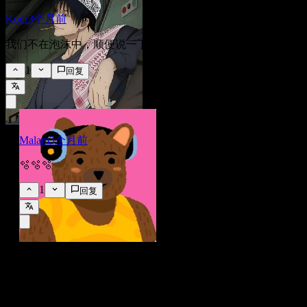
Kodr
3个月前
我们不在泡沫中，顺便说一下 😂🤣🤣🤣
1
回复
Malam
3个月前
🫧🫧🫧
1
回复
FAQ
英特尔 (Intel) 今天的股价是多少？
▼
英特尔 (Intel) 的股票代码是什么？
▼