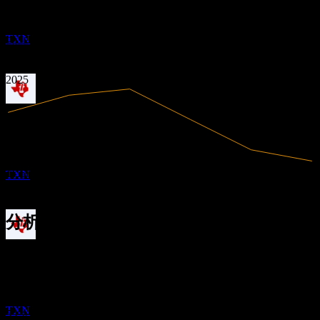
有盈利
1.97
MAY
27
2.42
2020
德州仪器 (Texas Instruments)
2021
预估
TXN
2022
2023
2024
2025
股息支付
19
MAY
27
德州仪器 (Texas Instruments)
预估
17.68B
营收
TXN
5B
净利润
分析师评级
除息
327.50
平均目标价
2
最高预估为 400.00。
AUG
27
来自过去6个月内的 22 条评分。这不是投资建议。
德州仪器 (Texas Instruments)
买入
预估
TXN
59
%