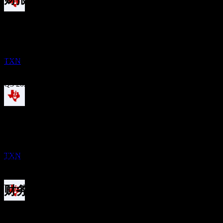
除息
27
Oct
预期
1
Q1 2025
FEB
27
德州仪器 (Texas Instruments)
预估
Q2 2025
TXN
Q3 2025
Q4 2025
股息支付
10
FEB
27
Q1 2026
预期EPS
德州仪器 (Texas Instruments)
2.416015
预估
TXN
实际EPS
Q2 2026
不适用
下一步
财务
除息
1.07
28.28%
利润率
1.52
5