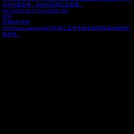
元件方面竞争，包括汽车和工业应用。
NUVEENLECT TAX-FREE INC
NXP
市值
900.49M
NXP Semiconductors在汽车和工业半导体市场等领域与德州仪
器竞争。
关于
德州仪器 (Texas Instruments) 专注于面向电子工程师和制造商
的半导体全球设计、生产与销售。其业务分为两大核心部门：
模拟与嵌入式处理。模拟部门提供全面的电源管理产品系列，
Show more...
例如电池管理解决方案、各种 DC/DC 和 AC/DC 开关调节器
首席执行官
及控制器、功率开关、线性调节器、电压监控器、基准源以及
Mr. Haviv Ilan
照明组件，这些对于管理多样化的电源需求至关重要。该部门
员工
还提供信号链产品，旨在感测、调节和测量电信号，以促进信
34000
息传输或转换，以便进行进一步的处理和控制，涵盖放大器、
国家
数据转换器、接口设备、电机驱动器、时钟和传感技术等产
美国
品。嵌入式处理部门开发微控制器（广泛应用于各类电子设
ISIN
备）、用于复杂数学计算的数字信号处理器 (DSP) 以及针对特
US8825081040
定计算任务定制的应用处理器。该部门的产品广泛应用于多个