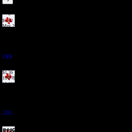
2.04
%
股息率
Aug 26
$1.42
May 26
除息
$1.42
2
Feb 26
NOV
$1.42
德州仪器 (Texas Instruments)
Nov 25
预估
TXN
$1.42
Aug 25
$1.36
10年增长
13.23%
股息支付
5年增长
12
6.17%
NOV
3年增长
德州仪器 (Texas Instruments)
4.2%
预估
TXN
1年增长
3.27%
财报