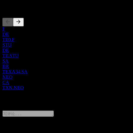
市场，包括工业应用、汽车领域、个人电子产品、通信系统、
上市
企业解决方案和计算器。此外，德州仪器 (Texas Instruments)
还生产 DLP® 产品（主要用于投影仪以生成高清晰度图
像）、一系列计算器以及定制的应用专用集成电路 (ASIC)。
公司通过直销团队、授权分销商网络及其官方网站分销其半导
F
DE
体产品。德州仪器 (Texas Instruments) 成立于 1930 年，总部位
TII0.F
于德克萨斯州达拉斯。
STU
DE
TII.STU
SA
BR
TEXA34.SA
NEO
CA
TXN.NEO
0 Comments
分享你的想法