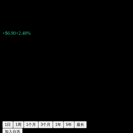
德州仪器 (Texas Instruments)
$285.30
6304
+$6.90
+2.48%
19:50 今天
1日
1周
1个月
3个月
1年
5年
最长
加入自选