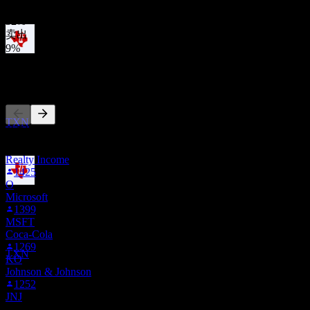
持有
32
%
卖出
9
%
股息支付
11
其他人也在关注
AUG
27
德州仪器 (Texas Instruments)
预估
TXN
此列表基于在 Stock Events 上关注 TXN 的用户自选生成。这
不是投资建议。
Realty Income
1425
O
除息
Microsoft
1
1399
NOV
27
MSFT
德州仪器 (Texas Instruments)
Coca-Cola
预估
1269
TXN
KO
Johnson & Johnson
1252
JNJ