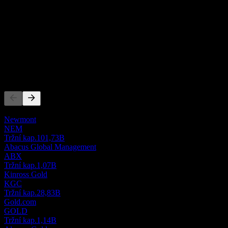
0
Tržby
-533 649,83
Čistý zisk
Konkurenti
Tento seznam je analýza založená na nedávných tržních událostech. N
Newmont
NEM
Tržní kap.
101,73B
Abacus Global Management
ABX
Tržní kap.
1,07B
Kinross Gold
KGC
Tržní kap.
28,83B
Gold.com
GOLD
Tržní kap.
1,14B