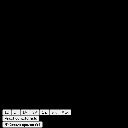
€0,016500
0
+€0,00
+0%
Tuesday 06:03
1D
1T
1M
3M
1 r.
5 r.
Max
Přidat do watchlistu
Cenové upozornění