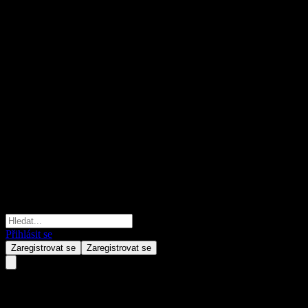
Přihlásit se
Zaregistrovat se
Zaregistrovat se
New Destiny Mining