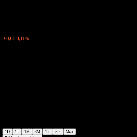
Bond UCITS Acc
€10,36
4
-€0,01
-0,11%
Monday 08:04
1D
1T
1M
3M
1 r.
5 r.
Max