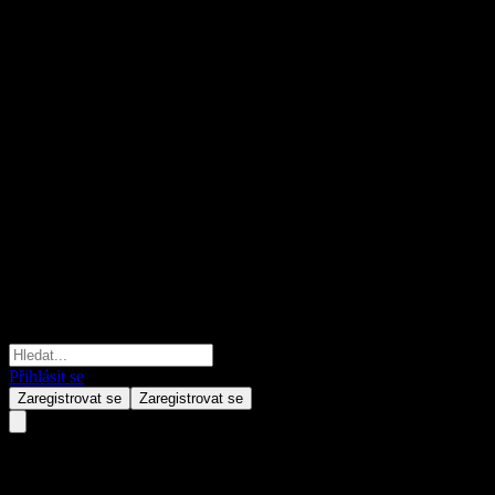
Přihlásit se
Zaregistrovat se
Zaregistrovat se
Amundi Core EUR High Yield