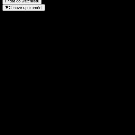
Přidat do watchlistu
Cenové upozornění
Statistiky
Denní maximum
10,4
Denní minimum
10,3
52týdenní maximum
10,43
52týdenní minimum
10,14
Objem obchodů
-
Prům. objem
-
Tržní kap.
0
Poměr P/E
-
Dividendový výnos
-
Dividenda