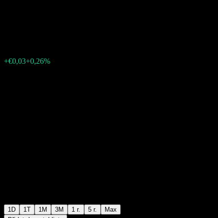
Bond UCITS Acc
€10,33
4
+€0,03
+0,26%
Friday 17:00
1D
1T
1M
3M
1 r.
5 r.
Max