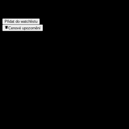
Do jakého sektoru patří Amundi Core EUR High Yield Bond
UCITS Acc?
▼
Kdy společnost Amundi Core EUR High Yield Bond UCITS
Acc provedla split akcií?
▼
Přidat do watchlistu
Cenové upozornění