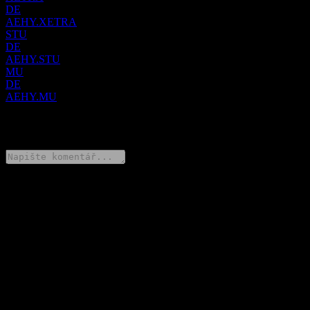
DE
AEHY.XETRA
STU
DE
AEHY.STU
MU
DE
AEHY.MU
0 Comments
Poděl se o svůj názor
FAQ
Jaká je dnes cena akcie společnosti Amundi Core EUR High
Yield Bond UCITS Acc?
▼
Jaký ticker má akcie společnosti Amundi Core EUR High Yield
Bond UCITS Acc?
▼