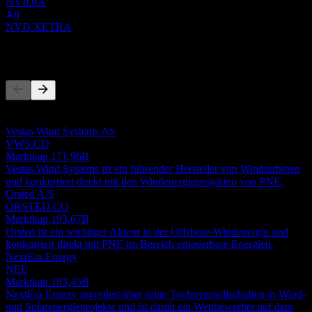
NVIDIA
8
NVD.XETRA
Wettbewerber
Diese Liste ist eine Analyse basierend auf aktuellen
Marktereignissen. Sie ist keine Anlageempfehlung.
Vestas Wind Systems AS
VWS.CO
Marktkap.
171,96B
Vestas Wind Systems ist ein führender Hersteller von Windturbinen
und konkurriert direkt mit den Windenergieprojekten von PNE.
Orsted A/S
ORSTED.CO
Marktkap.
193,67B
Orsted ist ein wichtiger Akteur in der Offshore-Windenergie und
konkurriert direkt mit PNE im Bereich erneuerbare Energien.
NextEra Energy
NEE
Marktkap.
183,45B
NextEra Energy investiert über seine Tochtergesellschaften in Wind-
und Solarenergieprojekte und ist damit ein Wettbewerber auf dem