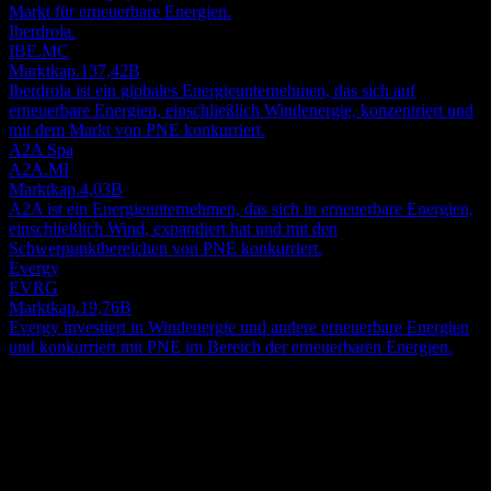
Markt für erneuerbare Energien.
Iberdrola.
IBE.MC
Marktkap.
137,42B
Iberdrola ist ein globales Energieunternehmen, das sich auf
erneuerbare Energien, einschließlich Windenergie, konzentriert und
mit dem Markt von PNE konkurriert.
A2A Spa
A2A.MI
Marktkap.
4,03B
A2A ist ein Energieunternehmen, das sich in erneuerbare Energien,
einschließlich Wind, expandiert hat und mit den
Schwerpunktbereichen von PNE konkurriert.
Evergy
EVRG
Marktkap.
19,76B
Evergy investiert in Windenergie und andere erneuerbare Energien
und konkurriert mit PNE im Bereich der erneuerbaren Energien.
Über
PNE AG befasst sich mit der Planung, dem Bau und dem Betrieb
von Windparks und Umspannwerken in Deutschland und
international. Das Unternehmen operiert in drei Segmenten: