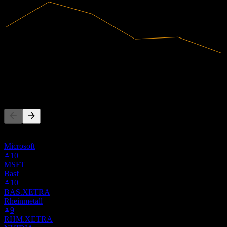
230,2M
Umsatz
-43,1M
Nettogewinn
Andere folgen auch
Diese Liste basiert auf den Watchlisten von Stock Events-Nutzern,
die 1PNE.MI folgen. Es ist keine Anlageempfehlung.
Microsoft
10
MSFT
Basf
10
BAS.XETRA
Rheinmetall
9
RHM.XETRA