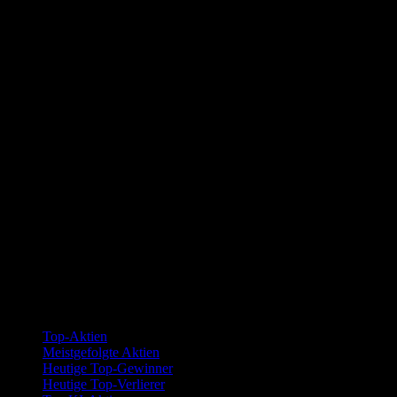
Kollektionen
Top-Aktien
Meistgefolgte Aktien
Heutige Top-Gewinner
Heutige Top-Verlierer