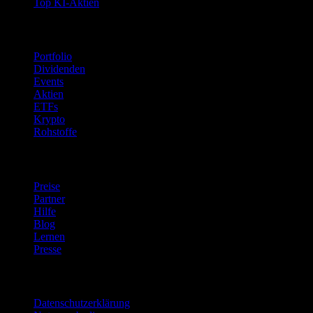
Top KI-Aktien
Funktionen
Portfolio
Dividenden
Events
Aktien
ETFs
Krypto
Rohstoffe
company
Preise
Partner
Hilfe
Blog
Lernen
Presse
Rechtliches
Datenschutzerklärung