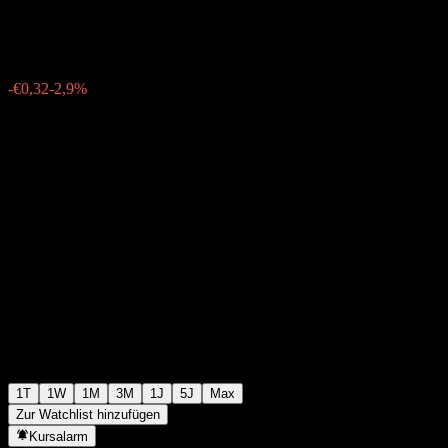
€10,70
96
-€0,32
-2,9%
Friday 13:53
1T
1W
1M
3M
1J
5J
Max
Zur Watchlist hinzufügen
Kursalarm