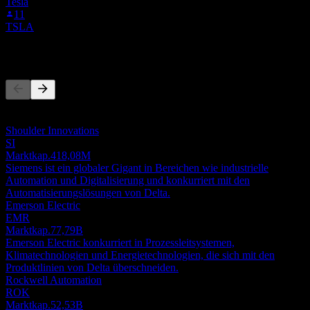
Tesla
11
TSLA
Wettbewerber
Diese Liste ist eine Analyse basierend auf aktuellen
Marktereignissen. Sie ist keine Anlageempfehlung.
Shoulder Innovations
SI
Marktkap.
418,08M
Siemens ist ein globaler Gigant in Bereichen wie industrielle
Automation und Digitalisierung und konkurriert mit den
Automatisierungslösungen von Delta.
Emerson Electric
EMR
Marktkap.
77,79B
Emerson Electric konkurriert in Prozessleitsystemen,
Klimatechnologien und Energietechnologien, die sich mit den
Produktlinien von Delta überschneiden.
Rockwell Automation
ROK
Marktkap.
52,53B