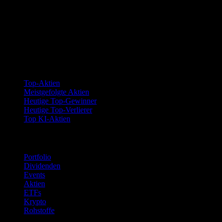
Kollektionen
Top-Aktien
Meistgefolgte Aktien
Heutige Top-Gewinner
Heutige Top-Verlierer
Top KI-Aktien
Funktionen
Portfolio
Dividenden
Events
Aktien
ETFs
Krypto
Rohstoffe