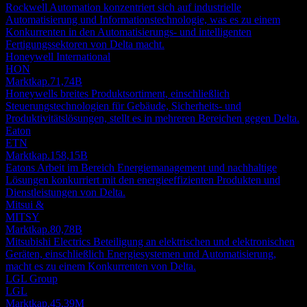
Rockwell Automation konzentriert sich auf industrielle
Automatisierung und Informationstechnologie, was es zu einem
Konkurrenten in den Automatisierungs- und intelligenten
Fertigungssektoren von Delta macht.
Honeywell International
HON
Marktkap.
71,74B
Honeywells breites Produktsortiment, einschließlich
Steuerungstechnologien für Gebäude, Sicherheits- und
Produktivitätslösungen, stellt es in mehreren Bereichen gegen Delta.
Eaton
ETN
Marktkap.
158,15B
Eatons Arbeit im Bereich Energiemanagement und nachhaltige
Lösungen konkurriert mit den energieeffizienten Produkten und
Dienstleistungen von Delta.
Mitsui &
MITSY
Marktkap.
80,78B
Mitsubishi Electrics Beteiligung an elektrischen und elektronischen
Geräten, einschließlich Energiesystemen und Automatisierung,
macht es zu einem Konkurrenten von Delta.
LGL Group
LGL
Marktkap.
45,39M