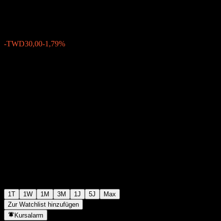
TWD1.650,00
49
-TWD30,00
-1,79%
Friday 05:30
1T
1W
1M
3M
1J
5J
Max
Zur Watchlist hinzufügen
Kursalarm