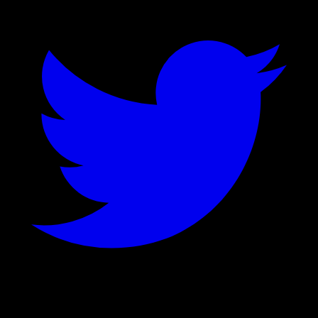
©
2026
Stock Events GmbH