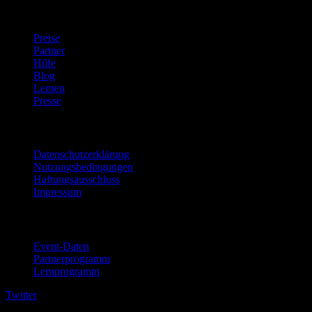
company
Preise
Partner
Hilfe
Blog
Lernen
Presse
Rechtliches
Datenschutzerklärung
Nutzungsbedingungen
Haftungsausschluss
Impressum
Für Unternehmen
Event-Daten
Partnerprogramm
Lernprogramm
Twitter