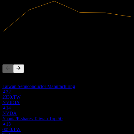
401,23B
Umsatz
33,39B
Nettogewinn
Andere folgen auch
Diese Liste basiert auf den Watchlisten von Stock Events-Nutzern,
die 2308.TW folgen. Es ist keine Anlageempfehlung.
Taiwan Semiconductor Manufacturing
22
2330.TW
NVIDIA
14
NVDA
Yuanta/P-shares Taiwan Top 50
13
0050.TW