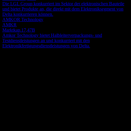
Die LGL Group konkurriert im Sektor der elektronischen Bauteile
und bietet Produkte an, die direkt mit dem Elektroniksegment von
Delta konkurrieren können.
AMKOR Technology
AMKR
Marktkap.
17,47B
Amkor Technology bietet Halbleiterverpackungs- und
Testdienstleistungen an und konkurriert mit den
Elektronikfertigungsdienstleistungen von Delta.
Über
Delta Electronics, Inc., zusammen mit ihren Tochtergesellschaften,
bietet Lösungen für Energie- und Wärmemanagement in
Festlandchina, den Vereinigten Staaten, Taiwan, Thailand und
international an. Es operiert durch die Segmente Power Electronics,
Show more...
Mobility, Automation und Infrastructure. Das Unternehmen bietet
CEO
Induktivitäten, Transformatorbauteile, Netzwerkprodukte, EMI-
Mr. Ping Cheng
Filter, Elektromagnete, Strommesswiderstände, Leistungsmodulen
Land
sowie Stanz- und Überformungskomponenten; eingebettete Energie,
Taiwan
Adapter, industrielle und medizinische Energielösungen, industrielle
ISIN
Batterieladung, USB-Steckdosen sowie Wasserstoffenergie- und
TW0002308004
Hochspannungsenergielösungen; und DC-bürstenlose und EC-
Lüfter und -Bläser, thermische Lösungen für die
Listings