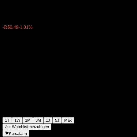
R$48,01
9511
-R$0,49
-1,01%
Thursday 14:36
1T
1W
1M
3M
1J
5J
Max
Zur Watchlist hinzufügen
Kursalarm