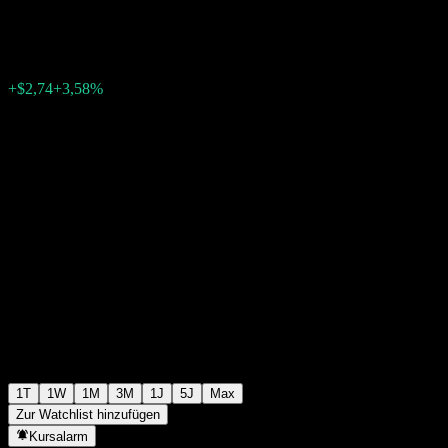
$79,33
5779
+$2,74
+3,58%
15:36 Heute
1T
1W
1M
3M
1J
5J
Max
Zur Watchlist hinzufügen
Kursalarm