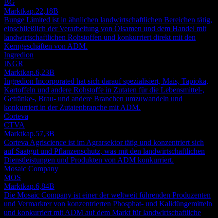
BG
Marktkap.
22,18B
Bunge Limited ist in ähnlichen landwirtschaftlichen Bereichen tätig,
einschließlich der Verarbeitung von Ölsamen und dem Handel mit
landwirtschaftlichen Rohstoffen und konkurriert direkt mit den
Kerngeschäften von ADM.
Ingredion
INGR
Marktkap.
6,23B
Ingredion Incorporated hat sich darauf spezialisiert, Mais, Tapioka,
Kartoffeln und andere Rohstoffe in Zutaten für die Lebensmittel-,
Getränke-, Brau- und andere Branchen umzuwandeln und
konkurriert in der Zutatenbranche mit ADM.
Corteva
CTVA
Marktkap.
57,3B
Corteva Agriscience ist im Agrarsektor tätig und konzentriert sich
auf Saatgut und Pflanzenschutz, was mit den landwirtschaftlichen
Dienstleistungen und Produkten von ADM konkurriert.
Mosaic Company
MOS
Marktkap.
6,84B
Die Mosaic Company ist einer der weltweit führenden Produzenten
und Vermarkter von konzentrierten Phosphat- und Kalidüngemitteln
und konkurriert mit ADM auf dem Markt für landwirtschaftliche