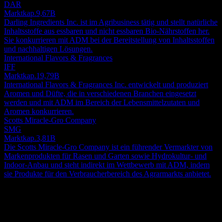
DAR
Marktkap.
9,67B
Darling Ingredients Inc. ist im Agribusiness tätig und stellt natürliche
Inhaltsstoffe aus essbaren und nicht essbaren Bio-Nährstoffen her.
Sie konkurrieren mit ADM bei der Bereitstellung von Inhaltsstoffen
und nachhaltigen Lösungen.
International Flavors & Fragrances
IFF
Marktkap.
19,79B
International Flavors & Fragrances Inc. entwickelt und produziert
Aromen und Düfte, die in verschiedenen Branchen eingesetzt
werden und mit ADM im Bereich der Lebensmittelzutaten und
Aromen konkurrieren.
Scotts Miracle-Gro Company
SMG
Marktkap.
3,81B
Die Scotts Miracle-Gro Company ist ein führender Vermarkter von
Markenprodukten für Rasen und Garten sowie Hydrokultur- und
Indoor-Anbau und steht indirekt im Wettbewerb mit ADM, indem
sie Produkte für den Verbraucherbereich des Agrarmarkts anbietet.
Über
Die Archer Daniels Midland Company (ADM) ist ein führendes