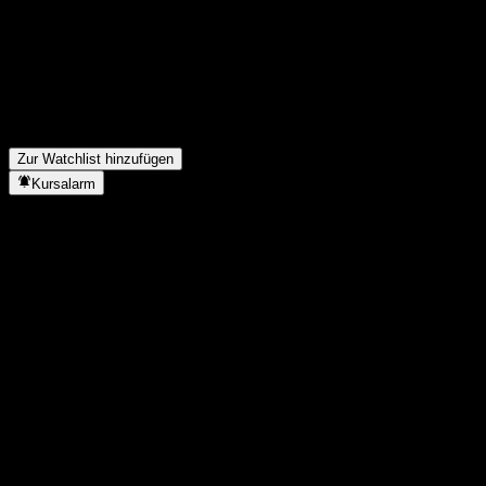
Jahr?
▼
Wie hoch war der Nettogewinn von Archer Daniels Midland im
letzten Jahr?
▼
Zahlt Archer Daniels Midland Dividenden?
▼
Wie viele Mitarbeiter hat Archer Daniels Midland?
▼
In welchem Sektor ist Archer Daniels Midland tätig?
▼
Wann hat Archer Daniels Midland einen Split durchgeführt?
▼
Wo hat Archer Daniels Midland seinen Hauptsitz?
▼
Zur Watchlist hinzufügen
Kursalarm