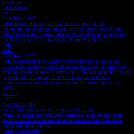
Lösungen.
CF Industries
CF
Marktkap.
17,96B
CF Industries Holdings, Inc. ist ein führendes globales
Düngemittelunternehmen, das mit ADM im landwirtschaftlichen
Sektor konkurriert, insbesondere bei der Bereitstellung von Inputs
zur Verbesserung der landwirtschaftlichen Produktivität.
FMC
FMC
Marktkap.
1,37B
FMC Corporation ist ein Agrarwissenschaftsunternehmen, das
Landwirten auf der ganzen Welt innovative Lösungen bietet. Sein
Produktportfolio umfasst Pflanzenschutz, Pflanzengesundheit sowie
professionelle Schädlings- und Rasenpflege und steht im
Wettbewerb mit den landwirtschaftlichen Dienstleistungen von
ADM.
Nutrien
NTR
Marktkap.
31,41B
Nutrien Ltd. ist der weltweit größte Anbieter von
Pflanzenschutzmitteln und Dienstleistungen und konkurriert mit
ADM im landwirtschaftlichen Sektor, indem es den Landwirten
wesentliche Inputs liefert.
Darling Ingredients