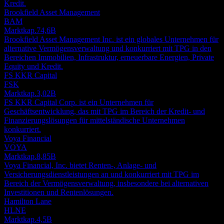
Kredit.
Brookfield Asset Management
BAM
Marktkap.
74,6B
Brookfield Asset Management Inc. ist ein globales Unternehmen für
alternative Vermögensverwaltung und konkurriert mit TPG in den
Bereichen Immobilien, Infrastruktur, erneuerbare Energien, Private
Equity und Kredit.
FS KKR Capital
FSK
Marktkap.
3,02B
FS KKR Capital Corp. ist ein Unternehmen für
Geschäftsentwicklung, das mit TPG im Bereich der Kredit- und
Finanzierungslösungen für mittelständische Unternehmen
konkurriert.
Voya Financial
VOYA
Marktkap.
8,85B
Voya Financial, Inc. bietet Renten-, Anlage- und
Versicherungsdienstleistungen an und konkurriert mit TPG im
Bereich der Vermögensverwaltung, insbesondere bei alternativen
Investitionen und Rentenlösungen.
Hamilton Lane
HLNE
Marktkap.
4,5B