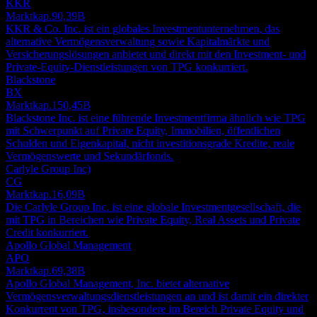
KKR
Marktkap.
90,39B
KKR & Co. Inc. ist ein globales Investmentunternehmen, das
alternative Vermögensverwaltung sowie Kapitalmärkte und
Versicherungslösungen anbietet und direkt mit den Investment- und
Private-Equity-Dienstleistungen von TPG konkurriert.
Blackstone
BX
Marktkap.
150,45B
Blackstone Inc. ist eine führende Investmentfirma ähnlich wie TPG
mit Schwerpunkt auf Private Equity, Immobilien, öffentlichen
Schulden und Eigenkapital, nicht investitionsgrade Kredite, reale
Vermögenswerte und Sekundärfonds.
Carlyle Group Inc)
CG
Marktkap.
16,09B
Die Carlyle Group Inc. ist eine globale Investmentgesellschaft, die
mit TPG in Bereichen wie Private Equity, Real Assets und Private
Credit konkurriert.
Apollo Global Management
APO
Marktkap.
69,38B
Apollo Global Management, Inc. bietet alternative
Vermögensverwaltungsdienstleistungen an und ist damit ein direkter
Konkurrent von TPG, insbesondere im Bereich Private Equity und