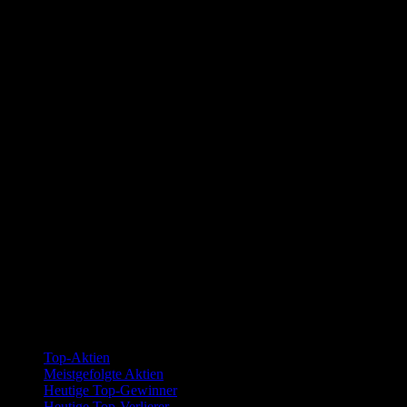
Kollektionen
Top-Aktien
Meistgefolgte Aktien
Heutige Top-Gewinner
Heutige Top-Verlierer