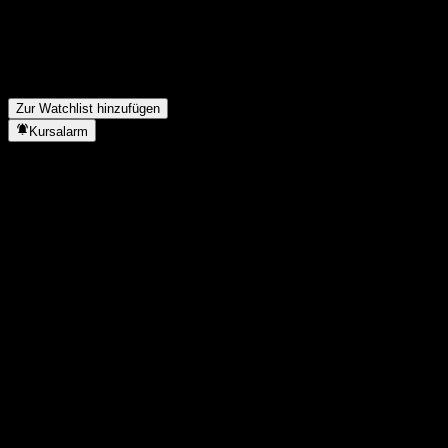
Wie hoch war der Umsatz von TPG im letzten Jahr?
▼
Wie hoch war der Nettogewinn von TPG im letzten Jahr?
▼
Zahlt TPG Dividenden?
▼
In welchem Sektor ist TPG tätig?
▼
Wann hat TPG einen Split durchgeführt?
▼
Zur Watchlist hinzufügen
Kursalarm