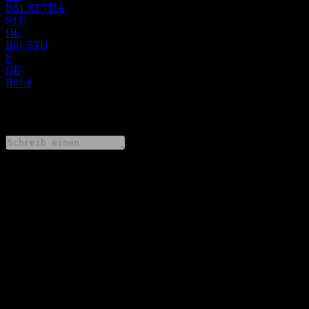
B81.XETRA
STU
DE
B81.STU
F
DE
B81.F
0 Comments
Teile deine Gedanken
FAQ
Wie ist der Aktienkurs von TPG heute?
▼
Was ist das TPG-Aktien-Symbol?
▼
Steigt der Aktienkurs von TPG?
▼
Was ist die Marktkapitalisierung von TPG?
▼
Wann veröffentlicht TPG die nächsten Quartalszahlen?
▼
Wie waren die Quartalszahlen von TPG im letzten Quartal?
▼