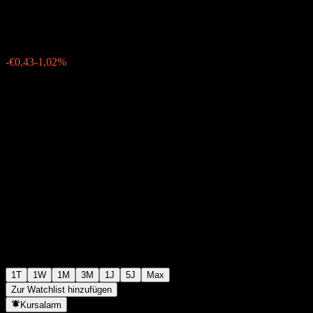
€41,74
101
-€0,43
-1,02%
06:02 Heute
1T
1W
1M
3M
1J
5J
Max
Zur Watchlist hinzufügen
Kursalarm