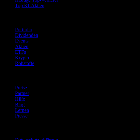
Top KI-Aktien
Funktionen
Portfolio
Dividenden
Events
Aktien
ETFs
Krypto
Rohstoffe
company
Preise
Partner
Hilfe
Blog
Lernen
Presse
Rechtliches
Datenschutzerklärung