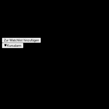
Was ist das B&S Banksysteme Aktienges-Aktien-Symbol?
▼
Steigt der Aktienkurs von B&S Banksysteme Aktienges?
▼
Wie hoch war der Umsatz von B&S Banksysteme Aktienges im
letzten Jahr?
▼
Wie hoch war der Nettogewinn von B&S Banksysteme
Aktienges im letzten Jahr?
▼
In welchem Sektor ist B&S Banksysteme Aktienges tätig?
▼
Wann hat B&S Banksysteme Aktienges einen Split durchgeführt?
▼
Zur Watchlist hinzufügen
Kursalarm