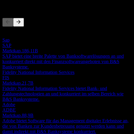
Wettbewerber
Diese Liste ist eine Analyse basierend auf aktuellen
Marktereignissen. Sie ist keine Anlageempfehlung.
Sap
SAP
Marktkap.
186,11B
SAP bietet eine breite Palette von Banksoftwarelösungen an und
konkurriert direkt mit den Finanzsoftwareangeboten von B&S
Banksysteme.
Fidelity National Information Services
FIS
Marktkap.
21,7B
Fidelity National Information Services bietet Bank- und
Zahlungstechnologien an und konkurriert im selben Bereich wie
B&S Banksysteme.
Adobe
ADBE
Marktkap.
88,9B
Adobe bietet Software für das Management digitaler Erlebnisse an,
die von Banken zur Kundenbetreuung genutzt werden kann und
damit indirekt mit B&S Banksysteme konkurriert.