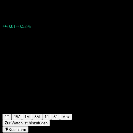
€1,9250
10
+€0,01
+0,52%
Wednesday 18:01
1T
1W
1M
3M
1J
5J
Max
Zur Watchlist hinzufügen
Kursalarm