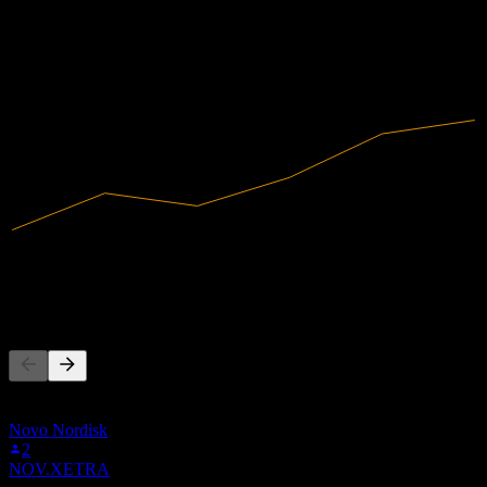
2019
2020
2021
2022
2023
2024
12,6M
Umsatz
1,45M
Nettogewinn
Andere folgen auch
Diese Liste basiert auf den Watchlisten von Stock Events-Nutzern,
die DTD2.STU folgen. Es ist keine Anlageempfehlung.
Novo Nordisk
2
NOV.XETRA