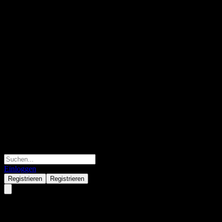
Einloggen
Registrieren
Registrieren
B&S Banksysteme Aktienges