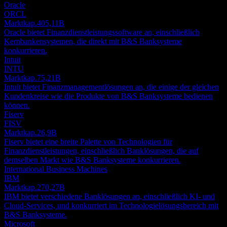
Oracle
ORCL
Marktkap.
405,11B
Oracle bietet Finanzdienstleistungssoftware an, einschließlich
Kernbankensystemen, die direkt mit B&S Banksysteme
konkurrieren.
Intuit
INTU
Marktkap.
75,21B
Intuit bietet Finanzmanagementlösungen an, die einige der gleichen
Kundenkreise wie die Produkte von B&S Banksysteme bedienen
können.
Fiserv
FISV
Marktkap.
26,9B
Fiserv bietet eine breite Palette von Technologien für
Finanzdienstleistungen, einschließlich Banklösungen, die auf
demselben Markt wie B&S Banksysteme konkurrieren.
International Business Machines
IBM
Marktkap.
270,27B
IBM bietet verschiedene Banklösungen an, einschließlich KI- und
Cloud-Services, und konkurriert im Technologielösungsbereich mit
B&S Banksysteme.
Microsoft