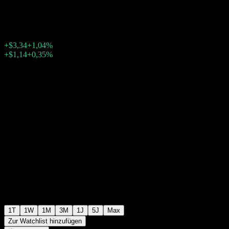
$325,25
2555
+$3,34
+1,04%
Friday 20:00
+$1,14
+0,35%
Friday 23:57
Nachbörslich
1T
1W
1M
3M
1J
5J
Max
Zur Watchlist hinzufügen