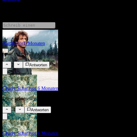
6 Comments
Rambo
vor 6 Monaten
heute mit erst Tranche mal rein
2
Antworten
Charly Schar'i
vor 6 Monaten
Diese kriminellen Betrüger haben nichts anderes verdient. 🥳
-4
Antworten
Charly Schar'i
vor 6 Monaten