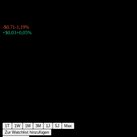
$59,07
14797
-$0,71
-1,19%
20:00 Heute
+$0,03
+0,05%
22:56
Nachbörslich
1T
1W
1M
3M
1J
5J
Max
Zur Watchlist hinzufügen