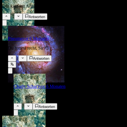
Das kam mit Ansage. 🫵🤣
-1
Antworten
Pneuma
vor 6 Monaten
Du hattest recht, Sir 🫡
1
Antworten
Charly Schar'i
vor 6 Monaten
🫡
0
Antworten