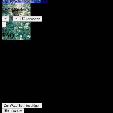
Charly Schar'i
vor 9 Monaten
PayPal hat den Anschluss verpasst und wird von mir abgestoßen.
-6
Antworten
FAQ
Wie ist der Aktienkurs von PayPal heute?
▼
Was ist das PayPal-Aktien-Symbol?
▼
Steigt der Aktienkurs von PayPal?
▼
Was ist die Marktkapitalisierung von PayPal?
▼
Wann veröffentlicht PayPal die nächsten Quartalszahlen?
▼
Wie waren die Quartalszahlen von PayPal im letzten Quartal?
▼
Wie hoch war der Umsatz von PayPal im letzten Jahr?
▼
Wie hoch war der Nettogewinn von PayPal im letzten Jahr?
▼
Zahlt PayPal Dividenden?
▼
Wie viele Mitarbeiter hat PayPal?
▼
In welchem Sektor ist PayPal tätig?
▼
Wann hat PayPal einen Split durchgeführt?
▼
Wo hat PayPal seinen Hauptsitz?
▼
Zur Watchlist hinzufügen
Kursalarm