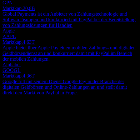
GPN
Marktkap.
20,8B
Global Payments ist ein Anbieter von Zahlungstechnologie und
Softwarelösungen und konkurriert mit PayPal bei der Bereitstellung
von Zahlungslösungen für Händler.
Apple
AAPL
Marktkap.
4,63T
Apple bietet über Apple Pay einen mobilen Zahlungs- und digitalen
Geldbörsendienst an und konkurriert damit mit PayPal im Bereich
der mobilen Zahlungen.
Alphabet
GOOGL
Marktkap.
4,36T
Google tritt mit seinem Dienst Google Pay in der Branche der
digitalen Geldbörsen und Online-Zahlungen an und stellt damit
direkt den Markt von PayPal in Frage.
Über
PayPal Holdings, Inc. betreibt eine Technologieplattform, die
digitale Zahlungen für Händler und Verbraucher weltweit
ermöglicht. Das Unternehmen betreibt ein groß angelegtes Zwei-
Seiten-Netzwerk, das Händler und Verbraucher miteinander
Show more...