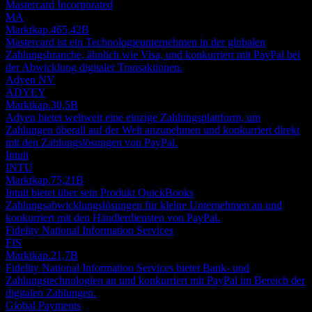
Mastercard Incorporated
MA
Marktkap.
465,42B
Mastercard ist ein Technologieunternehmen in der globalen
Zahlungsbranche, ähnlich wie Visa, und konkurriert mit PayPal bei
der Abwicklung digitaler Transaktionen.
Adyen NV
ADYEY
Marktkap.
30,5B
Adyen bietet weltweit eine einzige Zahlungsplattform, um
Zahlungen überall auf der Welt anzunehmen und konkurriert direkt
mit den Zahlungslösungen von PayPal.
Intuit
INTU
Marktkap.
75,21B
Intuit bietet über sein Produkt QuickBooks
Zahlungsabwicklungslösungen für kleine Unternehmen an und
konkurriert mit den Händlerdiensten von PayPal.
Fidelity National Information Services
FIS
Marktkap.
21,7B
Fidelity National Information Services bietet Bank- und
Zahlungstechnologien an und konkurriert mit PayPal im Bereich der
digitalen Zahlungen.
Global Payments