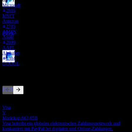
Microsoft
Dividendenabschlag
2816
6
MSFT
SEP
27
Amazon
PayPal
2785
Geschätzt
AMZN
PYPL
Apple
2690
AAPL
Alphabet
2384
GOOGL
Dividendenzahlung
24
Wettbewerber
SEP
27
PayPal
Geschätzt
PYPL
Diese Liste ist eine Analyse basierend auf aktuellen
Marktereignissen. Sie ist keine Anlageempfehlung.
Visa
V
Marktkap.
663,65B
Visa betreibt ein globales elektronisches Zahlungsnetzwerk und
konkurriert mit PayPal bei digitalen und Online-Zahlungen.