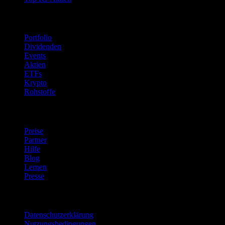
Funktionen
Portfolio
Dividenden
Events
Aktien
ETFs
Krypto
Rohstoffe
company
Preise
Partner
Hilfe
Blog
Lernen
Presse
Rechtliches
Datenschutzerklärung
Nutzungsbedingungen