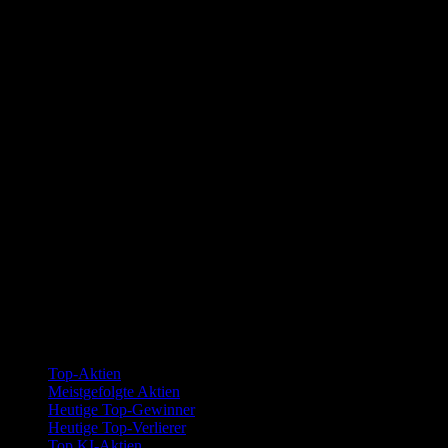
Kollektionen
Top-Aktien
Meistgefolgte Aktien
Heutige Top-Gewinner
Heutige Top-Verlierer
Top KI-Aktien