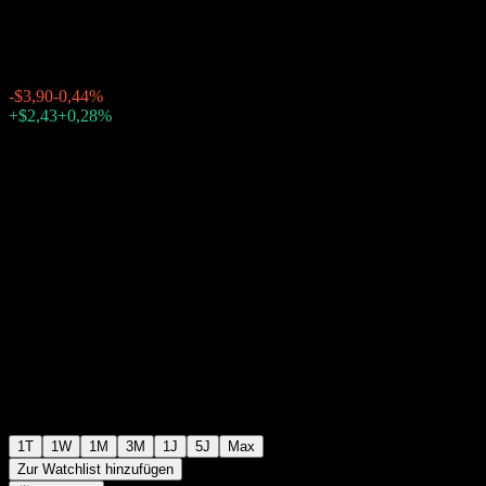
$877,57
11578
-$3,90
-0,44%
Friday 20:00
+$2,43
+0,28%
Friday 23:59
Nachbörslich
1T
1W
1M
3M
1J
5J
Max
Zur Watchlist hinzufügen