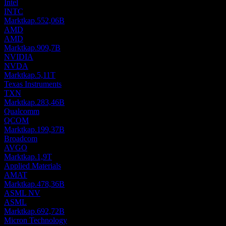
Intel
INTC
Marktkap.
552,06B
AMD
AMD
Marktkap.
909,7B
NVIDIA
NVDA
Marktkap.
5,11T
Texas Instruments
TXN
Marktkap.
283,46B
Qualcomm
QCOM
Marktkap.
199,37B
Broadcom
AVGO
Marktkap.
1,9T
Applied Materials
AMAT
Marktkap.
478,36B
ASML NV
ASML
Marktkap.
692,72B
Micron Technology