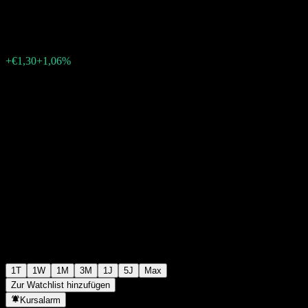
€124,20
113
+€1,30
+1,06%
19:55 Heute
1T
1W
1M
3M
1J
5J
Max
Zur Watchlist hinzufügen
Kursalarm