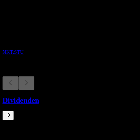
Bevorstehend
Quartalszahlen
14
AUG
NKT A/S
NKT.STU
Dividenden
0
%
Dividendenrendite
Apr 16
€0,69