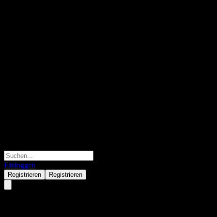
Einloggen
Registrieren
Registrieren
Invesco QQQ Trust Series 1