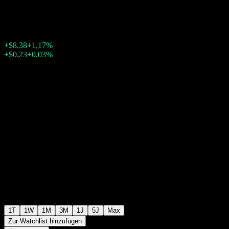
$723,03
23607
+$8,38
+1,17%
Friday 20:00
+$0,23
+0,03%
Friday 23:59
Nachbörslich
1T
1W
1M
3M
1J
5J
Max
Zur Watchlist hinzufügen