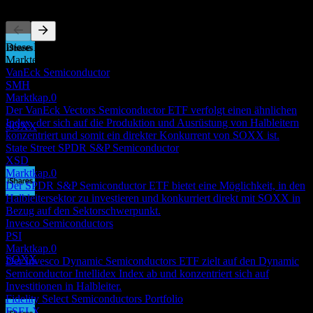
Diese Liste ist eine Analyse basierend auf aktuellen
Marktereignissen. Sie ist keine Anlageempfehlung.
Dividendenzahlung
VanEck Semiconductor
18
SMH
JUN
27
Marktkap.
0
iShares Semiconductor
Der VanEck Vectors Semiconductor ETF verfolgt einen ähnlichen
Geschätzt
Index, der sich auf die Produktion und Ausrüstung von Halbleitern
SOXX
konzentriert und somit ein direkter Konkurrent von SOXX ist.
State Street SPDR S&P Semiconductor
XSD
Marktkap.
0
Der SPDR S&P Semiconductor ETF bietet eine Möglichkeit, in den
Halbleitersektor zu investieren und konkurriert direkt mit SOXX in
Dividendenabschlag
Bezug auf den Sektorschwerpunkt.
16
Invesco Semiconductors
SEP
27
PSI
iShares Semiconductor
Marktkap.
0
Geschätzt
SOXX
Der Invesco Dynamic Semiconductors ETF zielt auf den Dynamic
Semiconductor Intellidex Index ab und konzentriert sich auf
Investitionen in Halbleiter.
Fidelity Select Semiconductors Portfolio
FSELX