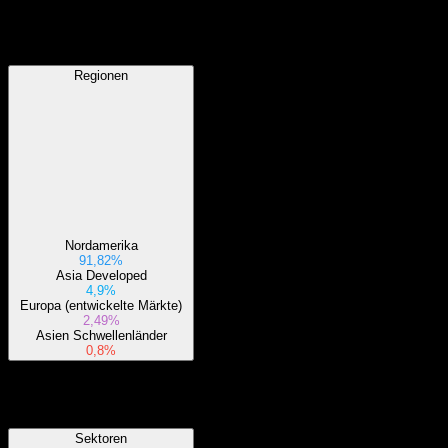
Regionen
Regionen
Nordamerika
91,82%
Asia Developed
4,9%
Europa (entwickelte Märkte)
2,49%
Asien Schwellenländer
0,8%
Sektoren
Sektoren