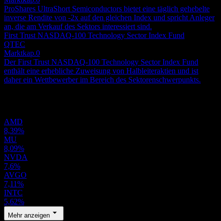
ProShares UltraShort Semiconductors bietet eine täglich gehebelte
inverse Rendite von -2x auf den gleichen Index und spricht Anleger
an, die am Verkauf des Sektors interessiert sind.
First Trust NASDAQ-100 Technology Sector Index Fund
QTEC
Marktkap.
0
Der First Trust NASDAQ-100 Technology Sector Index Fund
enthält eine erhebliche Zuweisung von Halbleiteraktien und ist
daher ein Wettbewerber im Bereich des Sektorenschwerpunkts.
Portfolio
AMD
8,39%
MU
8,09%
NVDA
7,6%
AVGO
7,11%
INTC
5,62%
Mehr anzeigen