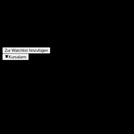
FAQ
Wie ist der Aktienkurs von iShares Semiconductor heute?
▼
Was ist das iShares Semiconductor-Aktien-Symbol?
▼
Steigt der Aktienkurs von iShares Semiconductor?
▼
Zahlt iShares Semiconductor Dividenden?
▼
In welchem Sektor ist iShares Semiconductor tätig?
▼
Wann hat iShares Semiconductor einen Split durchgeführt?
▼
Zur Watchlist hinzufügen
Kursalarm