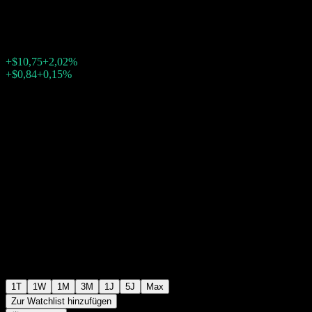
$543,27
2126
+$10,75
+2,02%
Friday 20:00
+$0,84
+0,15%
Friday 23:59
Nachbörslich
1T
1W
1M
3M
1J
5J
Max
Zur Watchlist hinzufügen