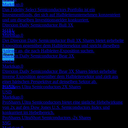
Marktkap.
0
Dividendenzahlung
Das Fidelity Select Semiconductors Portfolio ist ein
17
Investmentfonds, der sich auf Halbleiterunternehmen konzentriert
SEP
27
und um dieselben Investitionsgelder konkurriert.
iShares Semiconductor
Direxion Daily Semiconductor Bull 3X
Geschätzt
SOXL
SOXX
Marktkap.
0
Der Direxion Daily Semiconductor Bull 3X Shares bietet gehebelte
Exposition gegenüber dem Halbleitersektor und spricht dieselben
Anleger an, die nach Halbleiter-Exposition suchen.
Direxion Daily Semiconductor Bear 3X
SOXS
Dividendenabschlag
Marktkap.
0
16
Direxion Daily Semiconductor Bear 3X Shares bietet gehebelte
DEC
27
inverse Exposition gegenüber dem Halbleitersektor und zielt aus
iShares Semiconductor
einer bärischen Perspektive auf denselben Sektor ab.
Geschätzt
SOXX
ProShares Ultra Semiconductors 2X Shares
USD
Marktkap.
0
ProShares Ultra Semiconductors bietet eine tägliche Hebelwirkung
von 2x auf den Dow Jones U.S. Semiconductors Index und
konkurriert im Hebelbereich.
ProShares UltraShort Semiconductors -2x Shares
SSG
Marktkap.
0