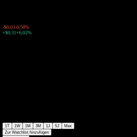
$5,15
434
-$0,03
-0,58%
Thursday 20:00
+$0,31
+6,02%
Thursday 23:53
Nachbörslich
1T
1W
1M
3M
1J
5J
Max
Zur Watchlist hinzufügen