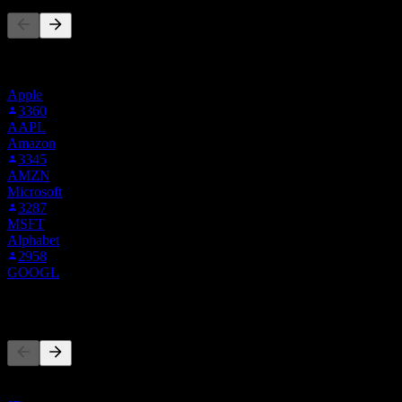
Esta lista se basa en las listas de seguimiento de usuarios de Stock
Events que siguen a BABA. No es una recomendación de
inversión.
Apple
3360
AAPL
Amazon
3345
AMZN
Microsoft
3287
MSFT
Alphabet
2958
GOOGL
Competidores
Esta lista es un análisis basado en eventos recientes del mercado. No
es una recomendación de inversión.