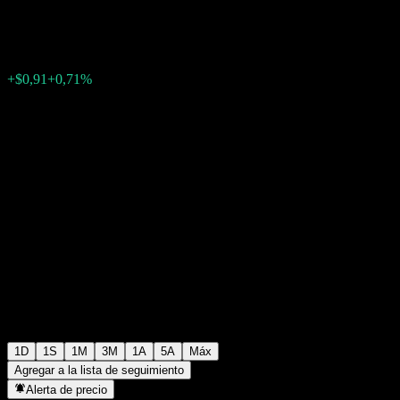
$129,32
18659
+$0,91
+0,71%
11:33 Hoy
1D
1S
1M
3M
1A
5A
Máx
Agregar a la lista de seguimiento
Alerta de precio