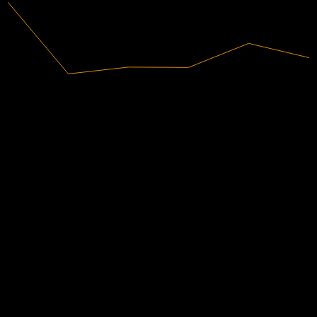
145,4B
Ingresos
15B
Ingreso neto
Calificaciones de analistas
192,67
Precio objetivo promedio
La estimación más alta es 212,00.
De 6 calificaciones en los últimos 6 meses. Esto no es una
recomendación de inversión.
Comprar
100
%
Mantener
0
%
Vender
0
%
La gente también sigue