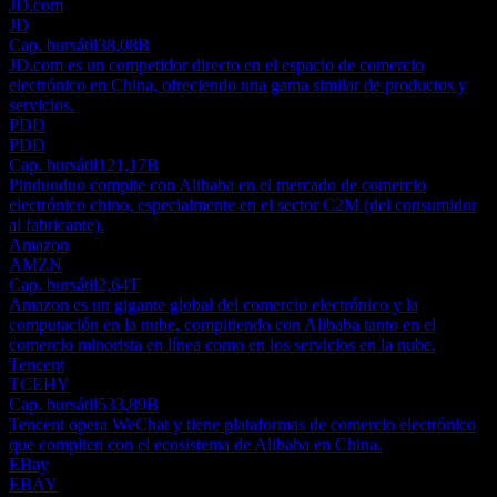
JD.com
JD
Cap. bursátil
38,08B
JD.com es un competidor directo en el espacio de comercio
electrónico en China, ofreciendo una gama similar de productos y
servicios.
PDD
PDD
Cap. bursátil
121,17B
Pinduoduo compite con Alibaba en el mercado de comercio
electrónico chino, especialmente en el sector C2M (del consumidor
al fabricante).
Amazon
AMZN
Cap. bursátil
2,64T
Amazon es un gigante global del comercio electrónico y la
computación en la nube, compitiendo con Alibaba tanto en el
comercio minorista en línea como en los servicios en la nube.
Tencent
TCEHY
Cap. bursátil
533,89B
Tencent opera WeChat y tiene plataformas de comercio electrónico
que compiten con el ecosistema de Alibaba en China.
EBay
EBAY