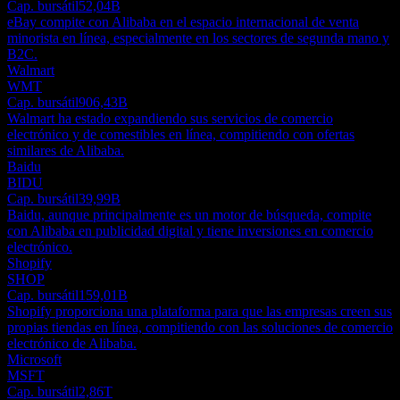
Cap. bursátil
52,04B
eBay compite con Alibaba en el espacio internacional de venta
minorista en línea, especialmente en los sectores de segunda mano y
B2C.
Walmart
WMT
Cap. bursátil
906,43B
Walmart ha estado expandiendo sus servicios de comercio
electrónico y de comestibles en línea, compitiendo con ofertas
similares de Alibaba.
Baidu
BIDU
Cap. bursátil
39,99B
Baidu, aunque principalmente es un motor de búsqueda, compite
con Alibaba en publicidad digital y tiene inversiones en comercio
electrónico.
Shopify
SHOP
Cap. bursátil
159,01B
Shopify proporciona una plataforma para que las empresas creen sus
propias tiendas en línea, compitiendo con las soluciones de comercio
electrónico de Alibaba.
Microsoft
MSFT
Cap. bursátil
2,86T