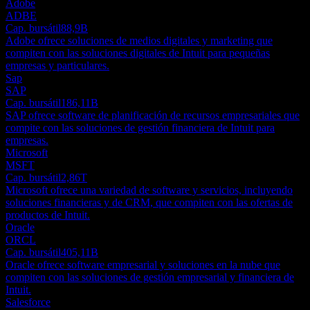
Adobe
ADBE
Cap. bursátil
88,9B
Adobe ofrece soluciones de medios digitales y marketing que
compiten con las soluciones digitales de Intuit para pequeñas
empresas y particulares.
Sap
SAP
Cap. bursátil
186,11B
SAP ofrece software de planificación de recursos empresariales que
compite con las soluciones de gestión financiera de Intuit para
empresas.
Microsoft
MSFT
Cap. bursátil
2,86T
Microsoft ofrece una variedad de software y servicios, incluyendo
soluciones financieras y de CRM, que compiten con las ofertas de
productos de Intuit.
Oracle
ORCL
Cap. bursátil
405,11B
Oracle ofrece software empresarial y soluciones en la nube que
compiten con las soluciones de gestión empresarial y financiera de
Intuit.
Salesforce