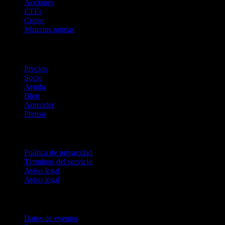
Acciones
ETFs
Cripto
Materias primas
company
Precios
Socio
Ayuda
Blog
Aprender
Prensa
Legal
Política de privacidad
Términos del servicio
Aviso legal
Aviso legal
Para empresas
Datos de eventos