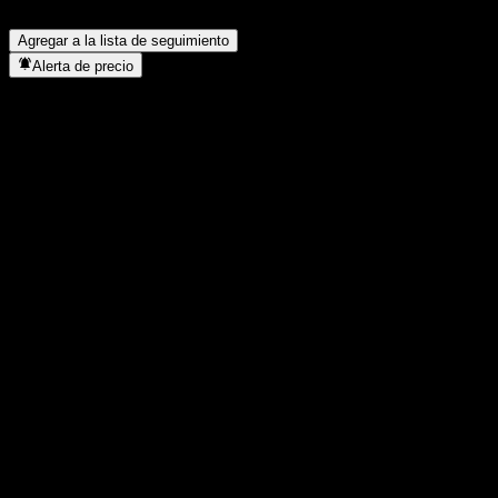
¿Dónde tiene su sede Intuit?
▼
Agregar a la lista de seguimiento
Alerta de precio