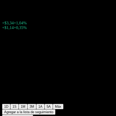
$325,25
2556
+$3,34
+1,04%
Friday 20:00
+$1,14
+0,35%
Friday 23:57
Fuera de horario
1D
1S
1M
3M
1A
5A
Máx
Agregar a la lista de seguimiento