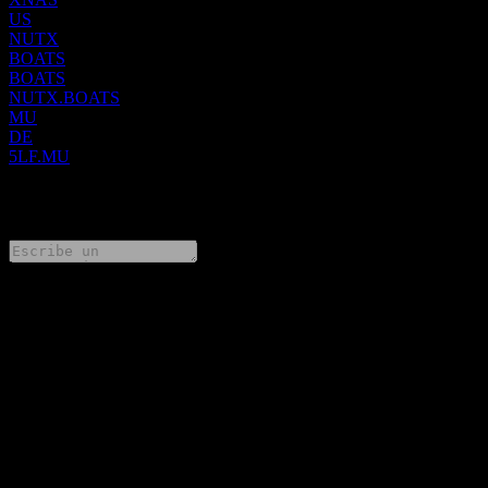
US
NUTX
BOATS
BOATS
NUTX.BOATS
MU
DE
5LF.MU
0 Comments
Comparte tus ideas
FAQ
¿Cuál es el precio de la acción de Nutex Health hoy?
▼
¿Cuál es el símbolo de la acción de Nutex Health?
▼
¿Está subiendo el precio de la acción de Nutex Health?
▼
¿Cuál es la capitalización de mercado de Nutex Health?
▼