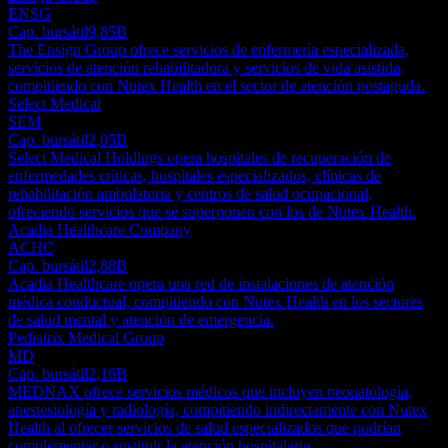
ENSG
Cap. bursátil
9,85B
The Ensign Group ofrece servicios de enfermería especializada,
servicios de atención rehabilitadora y servicios de vida asistida,
compitiendo con Nutex Health en el sector de atención postaguda.
Select Medical
SEM
Cap. bursátil
2,05B
Select Medical Holdings opera hospitales de recuperación de
enfermedades críticas, hospitales especializados, clínicas de
rehabilitación ambulatoria y centros de salud ocupacional,
ofreciendo servicios que se superponen con los de Nutex Health.
Acadia Healthcare Company
ACHC
Cap. bursátil
2,88B
Acadia Healthcare opera una red de instalaciones de atención
médica conductual, compitiendo con Nutex Health en los sectores
de salud mental y atención de emergencia.
Pediatrix Medical Group
MD
Cap. bursátil
2,16B
MEDNAX ofrece servicios médicos que incluyen neonatología,
anestesiología y radiología, compitiendo indirectamente con Nutex
Health al ofrecer servicios de salud especializados que podrían
complementar o sustituir la atención hospitalaria.