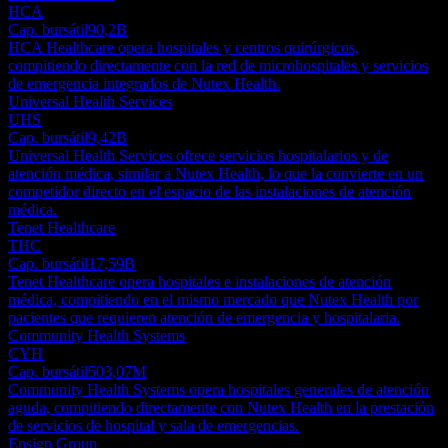
HCA
Cap. bursátil
90,2B
HCA Healthcare opera hospitales y centros quirúrgicos,
compitiendo directamente con la red de microhospitales y servicios
de emergencia integrados de Nutex Health.
Universal Health Services
UHS
Cap. bursátil
9,42B
Universal Health Services ofrece servicios hospitalarios y de
atención médica, similar a Nutex Health, lo que la convierte en un
competidor directo en el espacio de las instalaciones de atención
médica.
Tenet Healthcare
THC
Cap. bursátil
17,59B
Tenet Healthcare opera hospitales e instalaciones de atención
médica, compitiendo en el mismo mercado que Nutex Health por
pacientes que requieren atención de emergencia y hospitalaria.
Community Health Systems
CYH
Cap. bursátil
503,07M
Community Health Systems opera hospitales generales de atención
aguda, compitiendo directamente con Nutex Health en la prestación
de servicios de hospital y sala de emergencias.
Ensign Group