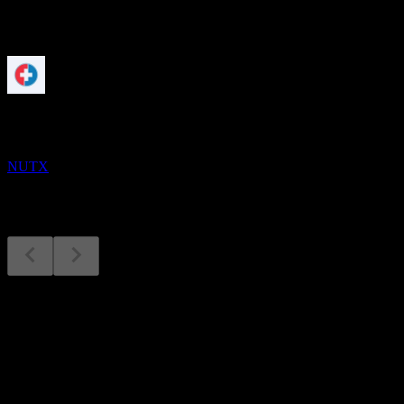
Próximos
Resultados financieros
24
NOV
Nutex Health
NUTX
Resultados financieros
6
Aug
Esperado
Q2 2024