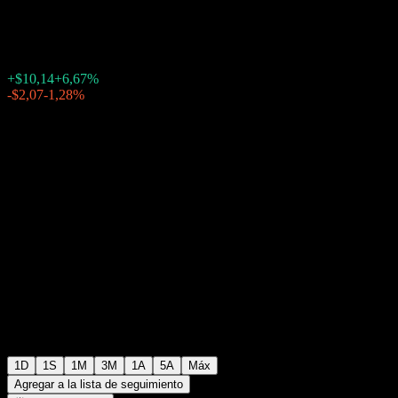
$162,07
73
+$10,14
+6,67%
Friday 20:00
-$2,07
-1,28%
Friday 23:34
Fuera de horario
1D
1S
1M
3M
1A
5A
Máx
Agregar a la lista de seguimiento