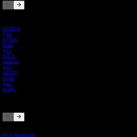
Esta lista se basa en las listas de seguimiento de usuarios de Stock
Events que siguen a NUTX. No es una recomendación de
inversión.
NVIDIA
16
NVDA
Tesla
13
TSLA
Amazon
13
AMZN
Apple
12
AAPL
Competidores
Esta lista es un análisis basado en eventos recientes del mercado. No
es una recomendación de inversión.
HCA Healthcare