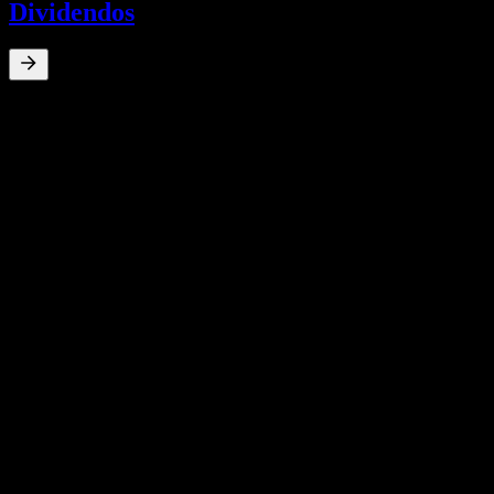
Dividendos
0
%
Rendimiento por dividendo
Sep 22
€0,13
Aug 21
€0,13
Jul 15
€0,05
Apr 5
€0,07
Crecimiento 10A
N/D
Crecimiento 5A
N/D
Crecimiento 3A
N/D
Crecimiento 1A
N/D
Resultados financieros