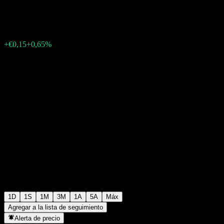
€23,40
11
+€0,15
+0,65%
Friday 06:05
1D
1S
1M
3M
1A
5A
Máx
Agregar a la lista de seguimiento
Alerta de precio