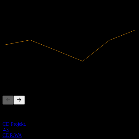
2021
2022
2023
2024
2025
200,32M
Ingresos
17,35M
Ingreso neto
La gente también sigue
Esta lista se basa en las listas de seguimiento de usuarios de Stock
Events que siguen a Q3W.MU. No es una recomendación de
inversión.
CD Projekt.
3
CDR.WA