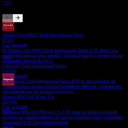
VEU
Competidores
Esta lista es un análisis basado en eventos recientes del mercado. No
es una recomendación de inversión.
Pago de dividendos
iShares Core MSCI Total International Stock
23
IXUS
JUN
27
Cap. bursátil
0
Vanguard FTSE All-World ex-US
El iShares Core MSCI Total International Stock ETF ofrece una
Estimado
exposición internacional amplia y similar, lo que lo convierte en un
VEU
competidor directo de VEU.
Vanguard Total International Stock
VXUS
Cap. bursátil
0
El Vanguard Total International Stock ETF es otro producto de
Vanguard pero con una mezcla ligeramente diferente, compitiendo
Ex-dividendo
directamente por los mismos inversores.
20
iShares MSCI ACWI ex US
SEP
27
ACWX
Vanguard FTSE All-World ex-US
Cap. bursátil
0
Estimado
VEU
El iShares MSCI ACWI ex U.S. ETF sigue un índice similar de
acciones no estadounidenses, lo que lo posiciona como competidor.
Vanguard FTSE Developed Markets
VEA