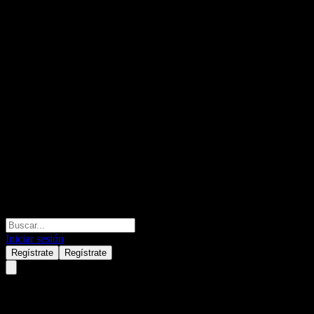
Iniciar sesión
Regístrate
Regístrate
Vanguard FTSE All-World ex-