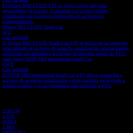
Cap. bursátil
0
El iShares MSCI EAFE ETF se enfoca en los mercados
desarrollados de Europa, Australasia y el Lejano Oriente,
compitiendo por inversores interesados en acciones no
estadounidenses.
iShares MSCI EAFE Small-Cap
SCZ
Cap. bursátil
0
El iShares MSCI EAFE Small-Cap ETF se enfoca en un segmento
especializado de acciones de pequeña capitalización internacionales,
ofreciendo una alternativa al enfoque de mercado amplio de VEU.
State Street SPDR S&P International Small Cap
GWX
Cap. bursátil
0
El SPDR S&P International Small Cap ETF ofrece exposición a
acciones de pequeña capitalización a nivel mundial, excluyendo a
Estados Unidos, y es un competidor más enfocado a VEU.
Portafolio
2330.TW
4,32%
SSNLF
2,38%
000660.KO