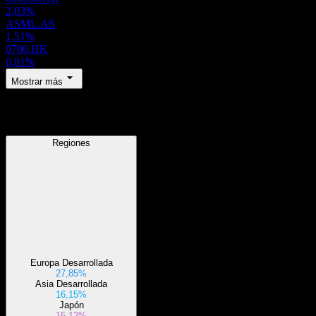
2,03%
ASML.AS
1,51%
0700.HK
0,81%
Mostrar más
Regiones
Regiones
Europa Desarrollada
27,85%
Asia Desarrollada
16,15%
Japón
15,12%