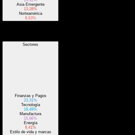
Asia Emergente
13,28%
Norteamérica
8,63%
Sectores
Sectores
Finanzas y Pagos
23,31%
Tecnología
18,49%
Manufactura
15,66%
Energía
8,41%
Estilo de vida y marcas