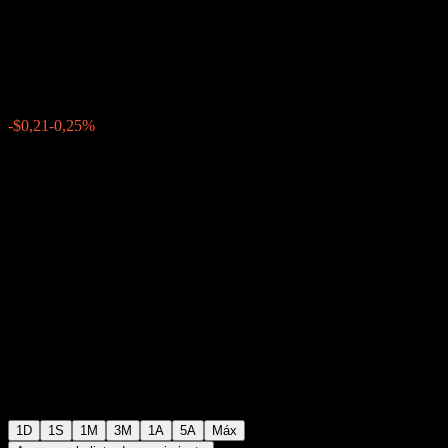
US
$84,36
1034
-$0,21
-0,25%
16:36 Hoy
1D
1S
1M
3M
1A
5A
Máx