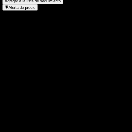
Agregar a la lista de seguimiento
Alerta de precio
Estadísticas
Máximo del día
84,81
Mínimo del día
84,16
Máximo 52S
85,74
Mínimo 52S
68,01
Volumen
509.512
Volumen prom.
2.702.741
Cap. bursátil
0
Relación P/E
-
Rendimiento por dividendo
2,5%
Dividendo