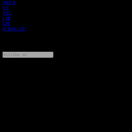
ARCX
US
VEU
LSE
GB
0LMO.LSE
0 Comments
Comparte tus ideas
FAQ
¿Cuál es el precio de la acción de Vanguard FTSE All-World ex-
US hoy?
▼
¿Cuál es el símbolo de la acción de Vanguard FTSE All-World
ex-US?
▼
¿Está subiendo el precio de la acción de Vanguard FTSE All-
World ex-US?
▼
¿Vanguard FTSE All-World ex-US paga dividendos?
▼