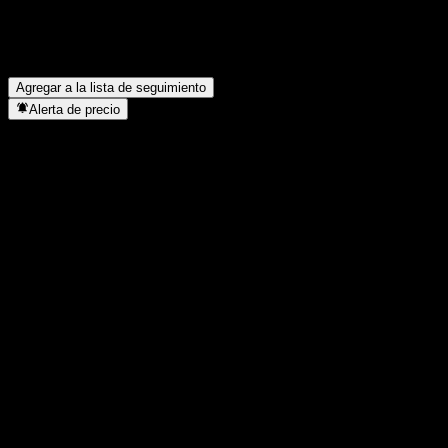
¿En qué sector se encuentra Vanguard FTSE All-World ex-US?
▼
¿Cuándo realizó Vanguard FTSE All-World ex-US un split de
acciones?
▼
Agregar a la lista de seguimiento
Alerta de precio