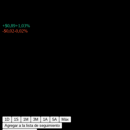
$87,21
10196
+$0,89
+1,03%
Friday 20:00
-$0,02
-0,02%
Friday 23:59
Fuera de horario
1D
1S
1M
3M
1A
5A
Máx
Agregar a la lista de seguimiento