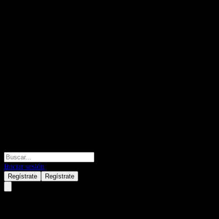
Iniciar sesión
Regístrate
Regístrate
Vanguard Total International S