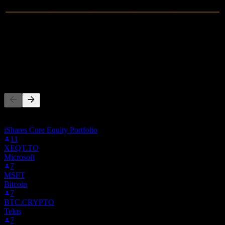
0
Ingresos
-1,59M
Ingreso neto
La gente también sigue
Esta lista se basa en las listas de seguimiento de usuarios de Stock
Events que siguen a X94.F. No es una recomendación de inversión.
iShares Core Equity Portfolio
11
XEQT.TO
Microsoft
7
MSFT
Bitcoin
7
BTC.CRYPTO
Telus
7