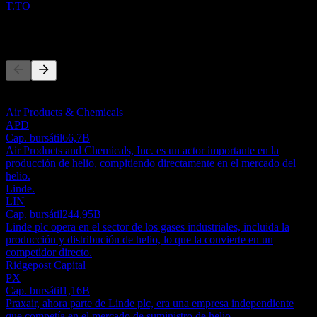
T.TO
Competidores
Esta lista es un análisis basado en eventos recientes del mercado. No
es una recomendación de inversión.
Air Products & Chemicals
APD
Cap. bursátil
66,7B
Air Products and Chemicals, Inc. es un actor importante en la
producción de helio, compitiendo directamente en el mercado del
helio.
Linde.
LIN
Cap. bursátil
244,95B
Linde plc opera en el sector de los gases industriales, incluida la
producción y distribución de helio, lo que la convierte en un
competidor directo.
Ridgepost Capital
PX
Cap. bursátil
1,16B
Praxair, ahora parte de Linde plc, era una empresa independiente
que competía en el mercado de suministro de helio.