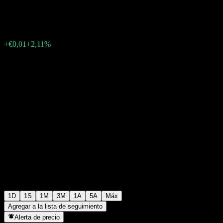
€0,2900
44
+€0,01
+2,11%
06:07 Hoy
1D
1S
1M
3M
1A
5A
Máx
Agregar a la lista de seguimiento
Alerta de precio