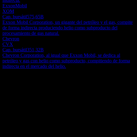
indirecta.
ExxonMobil
XOM
Cap. bursátil
575,65B
Exxon Mobil Corporation, un gigante del petróleo y el gas, compite
de forma indirecta produciendo helio como subproducto del
procesamiento de gas natural.
Chevron
CVX
Cap. bursátil
351,32B
Chevron Corporation, al igual que Exxon Mobil, se dedica al
petróleo y gas con helio como subproducto, compitiendo de forma
indirecta en el mercado del helio.
Acerca de
Avanti Helium Corp. es una empresa dedicada a la identificación,
exploración y cultivo de recursos de helio en todo Canadá y Estados
Unidos. Su activo principal es el Greater Knappen Project, del cual
es propietaria y operador total. Este proyecto de gran envergadura
Show more...
abarca un área de aproximadamente 78,000 acres, ubicada
CEO
estratégicamente entre el sur de Alberta y el centro-norte de
ISIN
Montana. La organización, fundada en 2011, operó inicialmente
CA05351P1080
bajo el nombre Avanti Energy Inc. antes de adoptar oficialmente
WKN
Avanti Helium Corp. como su nueva denominación en agosto de
000A3DSUU