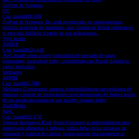
DuPont de Nemours
DD
Cap. bursátil
18,18B
DuPont de Nemours, Inc. está involucrado en varios sectores,
incluida la ciencia de materiales, que compite de forma indirecta en
el mercado del helio a través de sus aplicaciones.
Air Liquide
AIQUY
Cap. bursátil
126,44B
Air Liquide opera a nivel mundial en el mercado de gases
industriales, incluido el helio, compitiendo con Avanti Helium en
varios mercados.
Methanex
MEOH
Cap. bursátil
3,76B
Methanex Corporation, aunque es principalmente un productor de
metanol, compite de forma indirecta en el mercado del helio a través
de sus productos químicos que pueden requerir helio.
Kraft Heinz
KHC
Cap. bursátil
29,47B
Aunque la empresa Kraft Heinz Company es principalmente una
empresa de alimentos y bebidas, utiliza helio en los procesos de
envasado y control de calidad, lo que supone una competencia